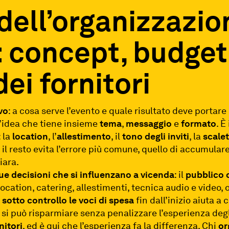
 dell’organizzazio
 concept, budget
dei fornitori
vo
: a cosa serve l’evento e quale risultato deve portare 
 l’idea che tiene insieme
tema
,
messaggio
e
formato
. È 
: la
location
, l’
allestimento
, il
tono degli inviti
, la
scale
o il resto evita l’errore più comune, quello di accumula
iara.
ue decisioni che si influenzano a vicenda
: il
pubblico d
cation, catering, allestimenti, tecnica audio e video, o
 sotto controllo le voci di spesa
fin dall’inizio aiuta a
 si può risparmiare senza penalizzare l’esperienza degli
nitori
, ed è qui che l’esperienza fa la differenza. Chi
or