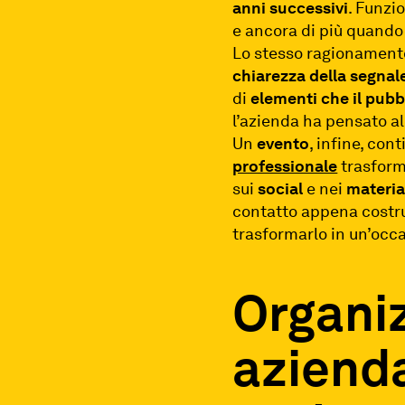
anni successivi
. Funzi
e ancora di più quando
Lo stesso ragionamento
chiarezza
della
segnal
di
elementi che il pubb
l’azienda ha pensato al
Un
evento
, infine, con
professionale
trasforma
sui
social
e nei
materia
contatto appena costru
trasformarlo in un’occ
Organiz
aziend