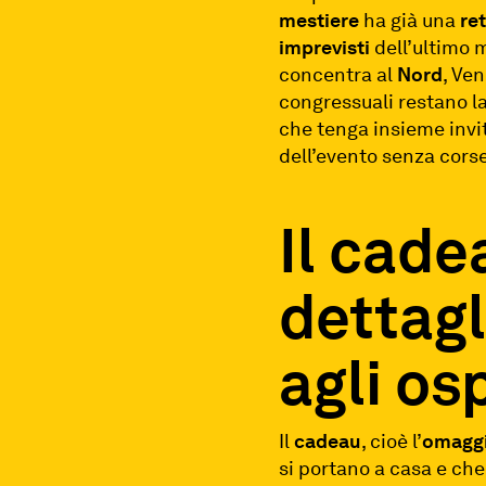
mestiere
ha già una
ret
imprevisti
dell’ultimo 
concentra al
Nord
, Ve
congressuali restano la
che tenga insieme invit
dell’evento senza corse 
Il cade
dettagl
agli osp
Il
cadeau
, cioè l’
omaggi
si portano a casa e ch