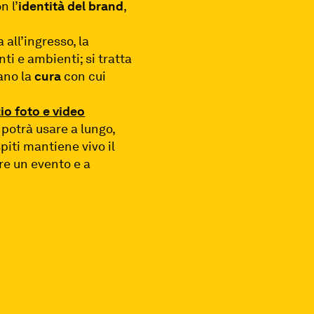
on l’
identità del brand
,
a all’ingresso, la
nti e ambienti; si tratta
ano la
cura
con cui
zio foto e video
potrà usare a lungo,
piti mantiene vivo il
are un evento e a