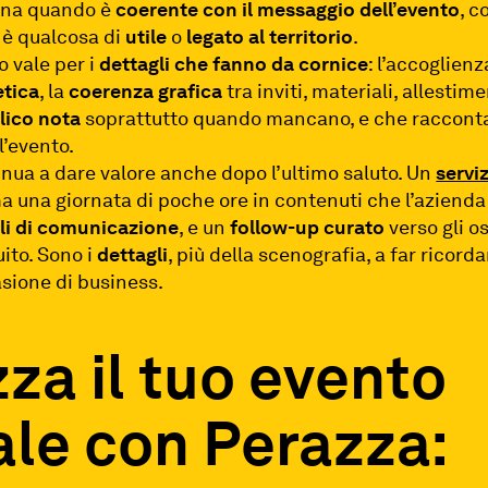
ona quando è
coerente con il messaggio dell’evento
, c
 è qualcosa di
utile
o
legato
al territorio
.
 vale per i
dettagli che fanno da cornice
: l’accoglienz
etica
, la
coerenza
grafica
tra inviti, materiali, allestime
lico nota
soprattutto quando mancano, e che raccont
l’evento.
tinua a dare valore anche dopo l’ultimo saluto. Un
servi
 una giornata di poche ore in contenuti che l’azienda 
li
di
comunicazione
, e un
follow-up curato
verso gli os
ito. Sono i
dettagli
, più della scenografia, a far ricord
asione di business.
za il tuo evento
ale con Perazza: