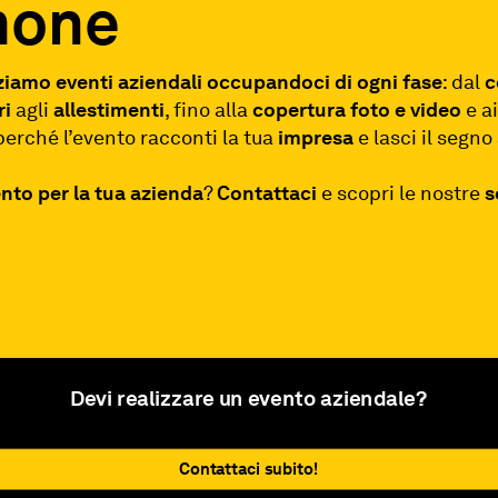
mone
ziamo eventi aziendali occupandoci di ogni fase
: dal
c
ri
agli
allestimenti
, fino alla
copertura
foto e video
e a
perché l’evento racconti la tua
impresa
e lasci il segno 
nto per la tua azienda
?
Contattaci
e scopri le nostre
s
Devi realizzare un evento aziendale?
Contattaci subito!