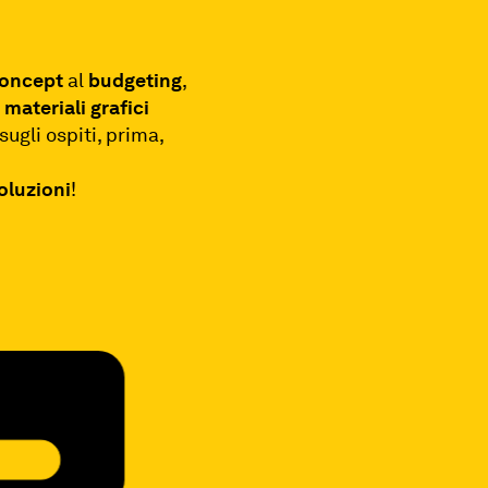
oncept
al
budgeting
,
i
materiali grafici
sugli ospiti, prima,
oluzioni
!