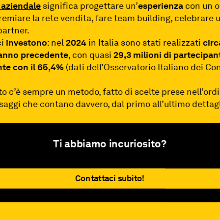
 aziendale
significa progettare un’
esperienza
con un o
remiare la rete vendita, fare team building, celebrare 
partner.
ci
investono
: nel
2024
in Italia sono stati realizzati
circ
l’anno precedente
, con quasi
29,3 milioni di partecipan
nte con il 65,4%
(dati dell’Osservatorio Italiano dei Co
to c’è sempre un metodo, fatto di scelte prese nell’ordi
saggi che contano davvero, dal primo all’ultimo dettagl
Ti abbiamo incuriosito?
Contattaci subito!