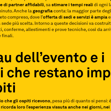
e di partner affidabili
, sa
stimare i tempi reali
di ogni 
minuto. Anche la
geografia
conta: la maggior parte degli 
neto compreso, dove l’
offerta di sedi e servizi è ampia
e
 sede più scelta. Intorno a queste decisioni va costrui
i, conferme, allestimenti e prove tecniche, così da arri
finali.
au dell’evento e i
i che restano imp
iti
o che gli ospiti ricevono
, pesa più di quanto si pensi:
e
ricorda loro l’esperienza vissuta anche nei giorni, nei 