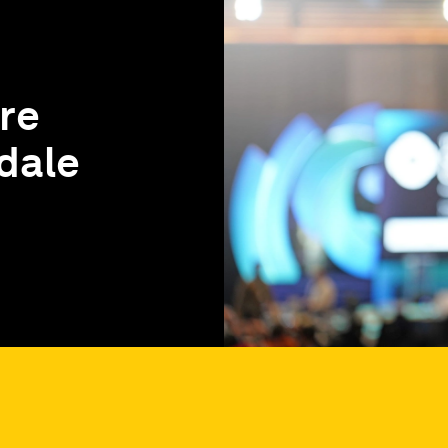
re
dale