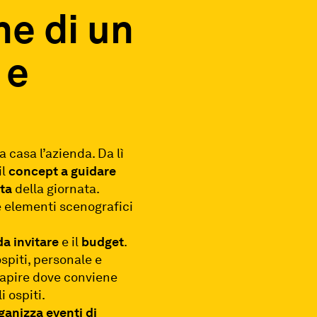
ne di un
 e
a casa l’azienda. Da lì
il
concept a guidare
tta
della giornata.
re elementi scenografici
a invitare
e il
budget
.
spiti, personale e
 capire dove conviene
 ospiti.
ganizza eventi di