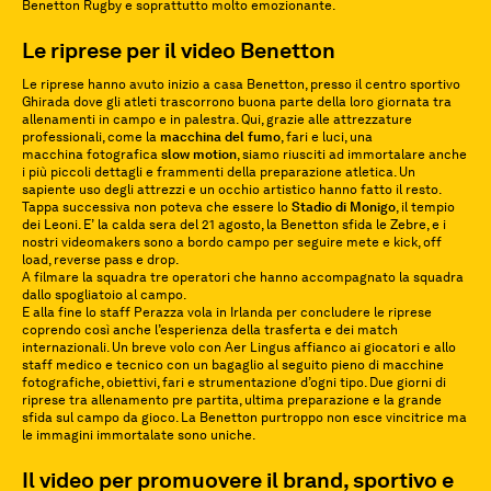
Benetton Rugby e soprattutto molto emozionante.
Le riprese per il video Benetton
Le riprese hanno avuto inizio a casa Benetton, presso il centro sportivo
Ghirada dove gli atleti trascorrono buona parte della loro giornata tra
allenamenti in campo e in palestra. Qui, grazie alle attrezzature
professionali, come la
macchina del fumo
, fari e luci, una
macchina fotografica
slow
motion
, siamo riusciti ad immortalare anche
i più piccoli dettagli e frammenti della preparazione atletica. Un
sapiente uso degli attrezzi e un occhio artistico hanno fatto il resto.
Tappa successiva non poteva che essere lo
Stadio di Monigo
, il tempio
dei Leoni. E’ la calda sera del 21 agosto, la Benetton sfida le Zebre, e i
nostri videomakers sono a bordo campo per seguire mete e kick, off
load, reverse pass e drop.
A filmare la squadra tre operatori che hanno accompagnato la squadra
dallo spogliatoio al campo.
E alla fine lo staff Perazza vola in Irlanda per concludere le riprese
coprendo così anche l’esperienza della trasferta e dei match
internazionali. Un breve volo con Aer Lingus affianco ai giocatori e allo
staff medico e tecnico con un bagaglio al seguito pieno di macchine
fotografiche, obiettivi, fari e strumentazione d’ogni tipo. Due giorni di
riprese tra allenamento pre partita, ultima preparazione e la grande
sfida sul campo da gioco. La Benetton purtroppo non esce vincitrice ma
le immagini immortalate sono uniche.
Il video per promuovere il brand, sportivo e