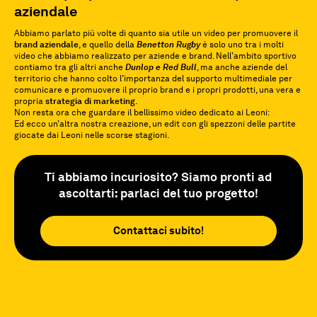
aziendale
Abbiamo parlato più volte di quanto sia utile un video per promuovere il
brand aziendale
, e quello della
Benetton Rugby
è solo uno tra i molti
video che abbiamo realizzato per aziende e brand. Nell’ambito sportivo
contiamo tra gli altri anche
Dunlop e Red Bull
, ma anche aziende del
territorio che hanno colto l’importanza del supporto multimediale per
comunicare e promuovere il proprio brand e i propri prodotti, una vera e
propria
strategia di marketing
.
Non resta ora che guardare il bellissimo video dedicato ai Leoni:
Ed ecco un’altra nostra creazione, un edit con gli spezzoni delle partite
giocate dai Leoni nelle scorse stagioni.
Ti abbiamo incuriosito? Siamo pronti ad
ascoltarti: parlaci del tuo progetto!
Contattaci subito!