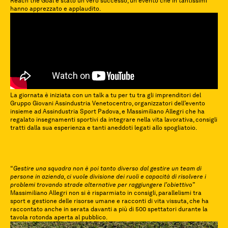
Reach the Goal è stato un vero successo, un evento che in tantissimi
hanno apprezzato e applaudito.
La giornata è iniziata con un talk a tu per tu tra gli imprenditori del
Gruppo Giovani Assindustria Venetocentro, organizzatori dell’evento
insieme ad Assindustria Sport Padova, e Massimiliano Allegri che ha
regalato insegnamenti sportivi da integrare nella vita lavorativa, consigli
tratti dalla sua esperienza e tanti aneddoti legati allo spogliatoio.
“
Gestire una squadra non è poi tanto diverso dal gestire un team di
persone in azienda, ci vuole divisione dei ruoli e capacità di risolvere i
problemi trovando strade alternative per raggiungere l’obiettivo
”
Massimiliano Allegri non si è risparmiato in consigli, parallelismi tra
sport e gestione delle risorse umane e racconti di vita vissuta, che ha
raccontato anche in serata davanti a più di 500 spettatori durante la
tavola rotonda aperta al pubblico.