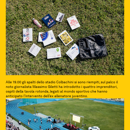
Alle 19.00 gli spalti dello stadio Colbachini si sono riempiti, sul palco il
noto giornalista Massimo Giletti ha introdotto i quattro imprenditori,
ospiti della tavola rotonda, legati al mondo sportivo che hanno
anticipato l’intervento dell’ex allenatore juventino.