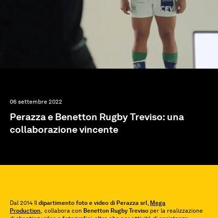
06 settembre 2022
Perazza e Benetton Rugby Treviso: una
collaborazione vincente
Dal 2014 Il
dipartimento foto e video di Perazza srl
,
Mega
Production
, collabora con
Benetton Rugby Treviso
per la realizzazione