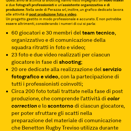
Quest’anno le attività di shooting hanno visto impegnati un
video maker
e due
fotografi professionisti
e un’
assistente organizzativa e di
produzione
. Nella sede di Perazza srl, inoltre, un grafico dedicato lavora
alle attività di
post produzione foto e video
.
Un progetto gestito in modo professionale e accurato. E non potrebbe
essere altrimenti, considerando i numeri di cui si parla:
60 giocatori e 30 membri del
team tecnico
,
organizzativo e di comunicazione della
squadra ritratti in foto e video;
23 foto e due video realizzati per ciascun
giocatore in fase di
shooting
;
20 ore dedicate alla realizzazione del
servizio
fotografico e video
, con la partecipazione di
tutti i professionisti coinvolti;
Circa 200 foto totali trattate nella fase di post
produzione, che comprende l’attività di
color
correction
e lo
scontorno
di ciascun giocatore,
per poter sfruttare gli scatti nella
preparazione del materiale di comunicazione
che Benetton Rugby Treviso utilizza durante