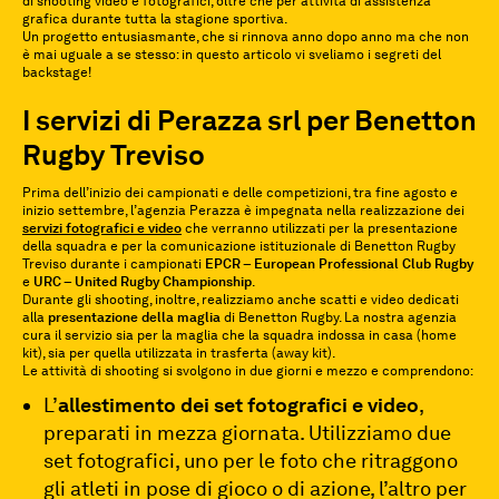
di shooting video e fotografici, oltre che per attività di assistenza
grafica durante tutta la stagione sportiva.
Un progetto entusiasmante, che si rinnova anno dopo anno ma che non
è mai uguale a se stesso: in questo articolo vi sveliamo i segreti del
backstage!
I servizi di Perazza srl per Benetton
Rugby Treviso
Prima dell’inizio dei campionati e delle competizioni, tra fine agosto e
inizio settembre, l’agenzia Perazza è impegnata nella realizzazione dei
servizi fotografici e video
che verranno utilizzati per la presentazione
della squadra e per la comunicazione istituzionale di Benetton Rugby
Treviso durante i campionati
EPCR – European Professional Club Rugby
e
URC – United Rugby Championship
.
Durante gli shooting, inoltre, realizziamo anche scatti e video dedicati
alla
presentazione della maglia
di Benetton Rugby. La nostra agenzia
cura il servizio sia per la maglia che la squadra indossa in casa (home
kit), sia per quella utilizzata in trasferta (away kit).
Le attività di shooting si svolgono in due giorni e mezzo e comprendono:
L’
allestimento dei set fotografici e video
,
preparati in mezza giornata. Utilizziamo due
set fotografici, uno per le foto che ritraggono
gli atleti in pose di gioco o di azione, l’altro per