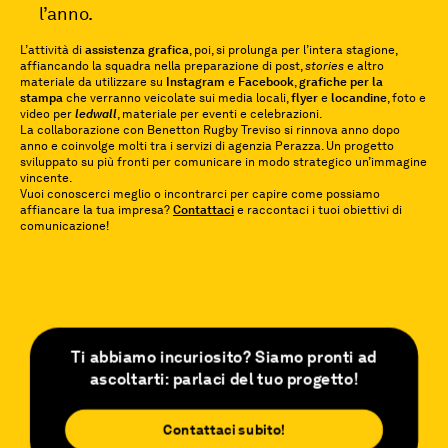
l’anno.
L’attività di
assistenza grafica
, poi, si prolunga per l’intera stagione,
affiancando la squadra nella preparazione di post,
stories
e altro
materiale da utilizzare su
Instagram
e
Facebook
,
grafiche per la
stampa
che verranno veicolate sui media locali,
flyer
e
locandine
, foto e
video per
ledwall
, materiale per eventi e celebrazioni.
La collaborazione con Benetton Rugby Treviso si rinnova anno dopo
anno e coinvolge molti tra i servizi di agenzia Perazza. Un progetto
sviluppato su più fronti per comunicare in modo strategico un’immagine
vincente.
Vuoi conoscerci meglio o incontrarci per capire come possiamo
affiancare la tua impresa?
Contattaci
e raccontaci i tuoi obiettivi di
comunicazione!
Ti abbiamo incuriosito? Siamo pronti ad
ascoltarti: parlaci del tuo progetto!
Contattaci subito!