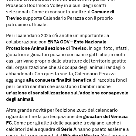
Prosecco Doc Imoco Volley in alcuni degli scatti
selezionati. Come di consueto, inoltre, il
Comune di
Treviso
supporta Calendario Perazza con il proprio
patrocinio ufficiale.
Per il calendario 2025 c’è anche un’importante: la
collaborazione con
ENPA ODV – Ente Nazionale
Protezione Animali sezione di Treviso.
In ogni foto, infatti,
giocatrici e giocatori posano con cani e gatti che, in molti
casi, arrivano proprio dalle strutture del territorio gestite
dall’ organizzazione che si occupa degli animali randagi o
abbandonati. Con questa scelta, Calendario Perazza
aggiunge
alla consueta finalità benefica
di raccolta fondi
per i centri sanitari che assistono i bambini anche
un’azione di sensibilizzazione sull’adozione consapevole
degli animali
.
Altra grande novità per l’edizione 2025 del calendario
riguarda infine la partecipazione dei
giocatori del Venezia
FC
. Come per gli atleti delle squadre trevigiane, anche i
calciatori della squadra di
Serie A
hanno posato assieme a
cani e gatti provenienti dal
Rifugio di Mestre
. Sarà proprio