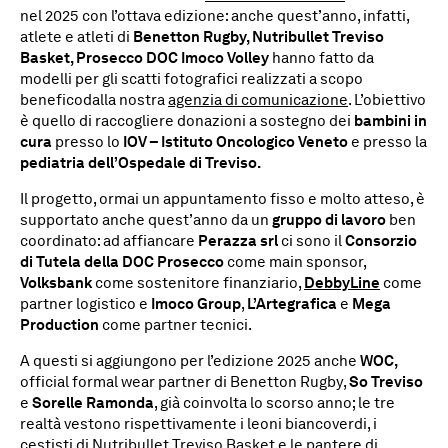
nel 2025 con l’ottava edizione: anche quest’anno, infatti,
atlete e atleti di
Benetton Rugby, Nutribullet Treviso
Basket, Prosecco DOC Imoco Volley
hanno fatto da
modelli per gli scatti fotografici realizzati a scopo
beneficodalla nostra
agenzia di comunicazione
. L’obiettivo
è quello di raccogliere donazioni a sostegno dei
bambini in
cura
presso lo
IOV – Istituto Oncologico Veneto
e presso la
pediatria dell’Ospedale di Treviso.
Il progetto, ormai un appuntamento fisso e molto atteso, è
supportato anche quest’anno da un
gruppo di lavoro
ben
coordinato: ad affiancare
Perazza srl
ci sono il
Consorzio
di Tutela della DOC Prosecco
come main sponsor,
Volksbank
come sostenitore finanziario,
DebbyLine
come
partner logistico e
Imoco Group
,
L’Artegrafica
e
Mega
Production
come partner tecnici.
A questi si aggiungono per l’edizione 2025 anche
WOC,
official formal wear partner di Benetton Rugby,
So Treviso
e
Sorelle Ramonda
, già coinvolta lo scorso anno; le tre
realtà vestono rispettivamente i leoni biancoverdi, i
cestisti di Nutribullet Treviso Basket e le pantere di