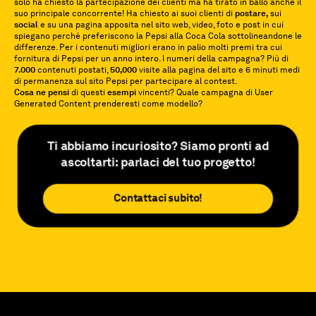
solo ha chiesto la partecipazione dei clienti ma ha tirato in ballo anche il
suo principale concorrente! Ha chiesto ai suoi clienti di
postare,
sui
social
e su una pagina apposita nel sito web, video, foto e post in cui
spiegano perché preferiscono la Pepsi alla Coca Cola sottolineandone le
differenze. Per i contenuti migliori erano in palio molti premi tra cui
fornitura di Pepsi per un anno intero. I numeri della campagna? Più di
7.000
contenuti postati,
50,000
visite alla pagina del sito e 6 minuti medi
di permanenza sul sito Pepsi per partecipare al contest.
Cosa ne pensi
di questi
esempi
vincenti? Quale campagna di User
Generated Content prenderesti come modello?
Ti abbiamo incuriosito? Siamo pronti ad
ascoltarti: parlaci del tuo progetto!
Contattaci subito!