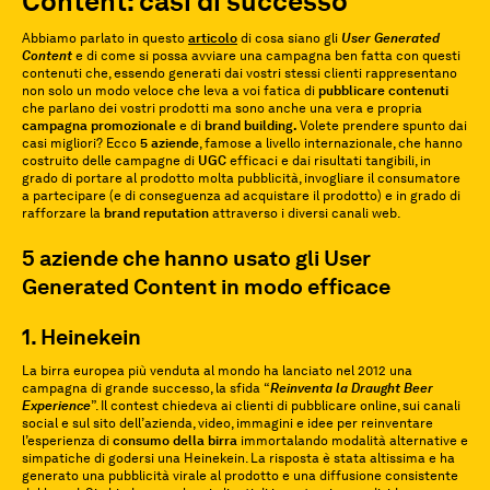
Content: casi di successo
Abbiamo parlato in questo
articolo
di cosa siano gli
User Generated
Content
e di come si possa avviare una campagna ben fatta con questi
contenuti che, essendo generati dai vostri stessi clienti rappresentano
non solo un modo veloce che leva a voi fatica di
pubblicare contenuti
che parlano dei vostri prodotti ma sono anche una vera e propria
campagna promozionale
e di
brand building.
Volete prendere spunto dai
casi migliori? Ecco
5 aziende
, famose a livello internazionale, che hanno
costruito delle campagne di
UGC
efficaci e dai risultati tangibili, in
grado di portare al prodotto molta pubblicità, invogliare il consumatore
a partecipare (e di conseguenza ad acquistare il prodotto) e in grado di
rafforzare la
brand reputation
attraverso i diversi canali web.
5 aziende che hanno usato gli User
Generated Content in modo efficace
1. Heinekein
La birra europea più venduta al mondo ha lanciato nel 2012 una
campagna di grande successo, la sfida “
Reinventa la Draught Beer
Experience
”. Il contest chiedeva ai clienti di pubblicare online, sui canali
social e sul sito dell’azienda, video, immagini e idee per reinventare
l’esperienza di
consumo della birra
immortalando modalità alternative e
simpatiche di godersi una Heinekein. La risposta è stata altissima e ha
generato una pubblicità virale al prodotto e una diffusione consistente