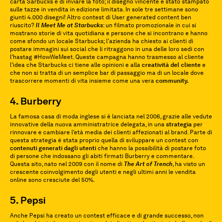
carta Sarbucks e di inviare la foto; il disegno vincente è stato stampato
sulle tazze in vendita in edizione limitata. In sole tre settimane sono
giunti 4.000 disegni! Altro contest di User generated content ben
riuscito?
Il Meet Me at Starbucks
: un filmato promozionale in cui si
mostrano storie di vita quotidiana e persone che si incontrano e hanno
come sfondo un locale Starbucks; l’azienda ha chiesto ai clienti di
postare immagini sui social che li ritraggono in una delle loro sedi con
l’hastag #HowWeMeet. Queste campagna hanno trasmesso al cliente
l’idea che Starbucks ci tiene alle opinioni e alla
creatività del cliente
e
che non si tratta di un semplice bar di passaggio ma di un locale dove
trascorrere momenti di vita insieme come una vera
community.
4. Burberry
La famosa casa di moda inglese si è lanciata nel 2006, grazie alle vedute
innovative della nuova amministratrice delegata, in una
strategia
per
rinnovare e cambiare l’età media dei clienti affezionati al brand. Parte di
questa strategia è stata proprio quella di sviluppare un contest con
contenuti generati dagli utenti
che hanno la possibilità di postare foto
di persone che indossano gli abiti firmati Burberry e commentare.
Questa sito, nato nel 2009 con il nome di
The Art of Trench
, ha visto un
crescente coinvolgimento degli utenti e negli ultimi anni le vendita
online sono cresciute del 50%.
5. Pepsi
Anche Pepsi ha creato un contest efficace e di grande successo, non