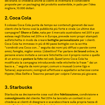
del brand. Si chiedeva anche ai clienti di inventarsi e condividere
proposte per un packaging del prodotto sostenibile, in palio per l’idea
migliore, 10.000 dollari.
2. Coca Cola
Il colosso Coca Cola punta da tempo sui contenuti generati dai suoi
clienti che le fanno così la pubblicità più forte e virale. Le ultime due
campagne?
Share a Coke
, nata per il mercato australiano nel 2011 e poi
estesa negli States nel 2014 e in Europa, prevede nomi propri stampati
sull’etichetta in modo da creare
bottiglie personalizzate
per i clienti.
Coca Cola ha immesso in più di 80 paesi bottiglie con la scritta
“condividi una Coca con…” seguita dai nomi più diffusi o parole come
amici, famiglia,
miglior amico
. L’obiettivo? Far parlare del
brand
online, le
persone erano invitate a cercare l’etichetta con il proprio nome o quello
di un amico e
postare la foto
nel web. Quest’anno Coca Cola ha
modificato la campagna introducendo nelle etichette la frase “ dai un
bacio a…” seguita da nomi propri, comuni o inusuali (come Ugo e
Tatiana), soprannomi, nomignoli affettuosi e appellativi scherzosi come
Hipster, Miss Selfie e Tesorino pensati per colpire l’utenza più giovane.
3. Starbucks
Starbucks sa decisamente cosa vuol dire
fidelizzazione,
condivisione e
coinvolgimento
del cliente. Nel 2014 ha lanciato un contest in cui
chiedeva ai clienti di disegnare e scarabocchiare sulla propria tazza di