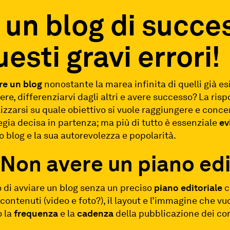
 un blog di succe
uesti gravi errori!
re un blog
nonostante la marea infinita di quelli già es
e, differenziarvi dagli altri e avere successo? La risp
izzarsi su quale obiettivo si vuole raggiungere e concen
tegia decisa in partenza; ma più di tutto è essenziale
ev
o blog e la sua autorevolezza e popolarità.
 Non avere un piano edi
i avviare un blog senza un preciso
piano editoriale
c
contenuti (video e foto?), il layout e l’immagine che vuo
o la
frequenza
e la
cadenza
della pubblicazione dei co