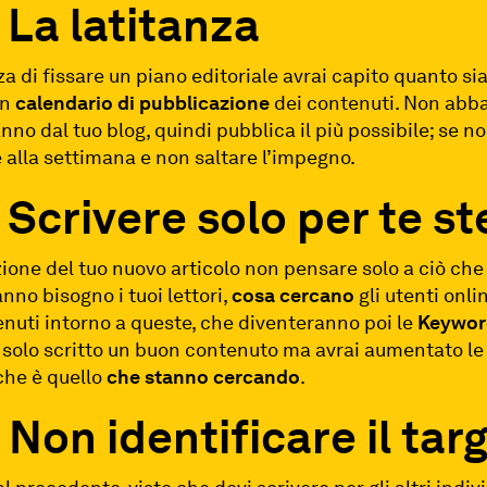
 La latitanza
za di fissare un piano editoriale avrai capito quanto s
un
calendario di pubblicazione
dei contenuti. Non abba
nno dal tuo blog, quindi pubblica il più possibile; se no
e alla settimana e non saltare l’impegno.
 Scrivere solo per te st
zione del tuo nuovo articolo non pensare solo a ciò che 
nno bisogno i tuoi lettori,
cosa cercano
gli utenti onlin
enuti intorno a queste, che diventeranno poi le
Keywor
solo scritto un buon contenuto ma avrai aumentato le p
che è quello
che stanno cercando
.
Non identificare il tar