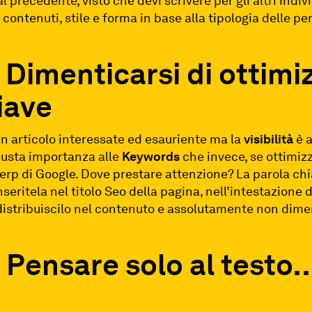
l precedente, visto che devi scrivere per gli altri indi
 contenuti, stile e forma in base alla tipologia delle pe
 Dimenticarsi di ottimi
iave
 un articolo interessate ed esauriente ma la
visibilità
è a
giusta importanza alle
Keywords
che invece, se ottimiz
erp di Google. Dove prestare attenzione? La parola ch
seritela nel titolo Seo della pagina, nell’intestazione d
, distribuiscilo nel contenuto e assolutamente non dim
 Pensare solo al testo…