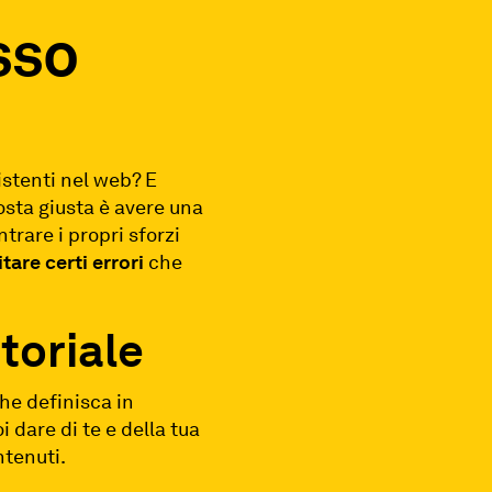
sso
istenti nel web? E
osta giusta è avere una
trare i propri sforzi
itare certi errori
che
toriale
he definisca in
i dare di te e della tua
ntenuti.