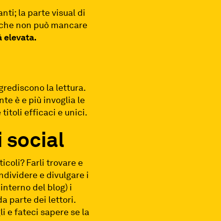
ti; la parte visual di
o che non può mancare
à elevata.
ogrediscono la lettura.
nte è e più invoglia le
itoli efficaci e unici.
 social
coli? Farli trovare e
ndividere e divulgare i
’interno del blog) i
a parte dei lettori.
i e fateci sapere se la