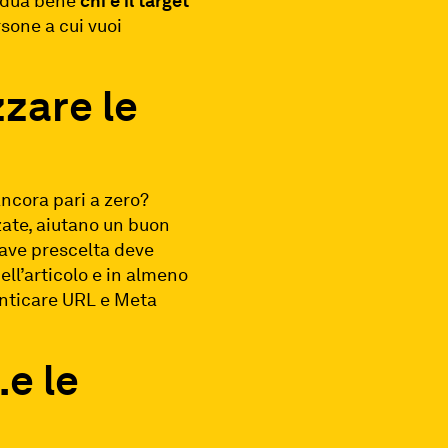
vidua bene
chi è il target
rsone a cui vuoi
zzare le
ncora pari a zero?
zate, aiutano un buon
iave prescelta deve
ell’articolo e in almeno
enticare URL e Meta
e le