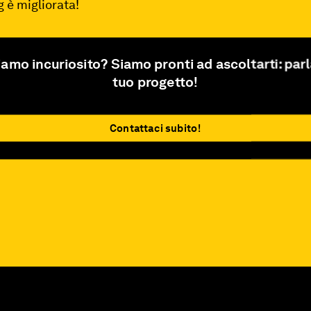
g è migliorata!
iamo incuriosito? Siamo pronti ad ascoltarti: parl
tuo progetto!
Contattaci subito!