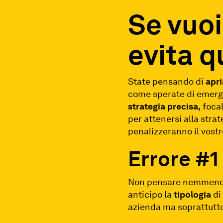
Se vuoi
evita q
State pensando di
apri
come sperate di emerger
strategia precisa,
focal
per attenersi alla stra
penalizzeranno il vostr
Errore #1
Non pensare nemmeno d
anticipo la
tipologia
di 
azienda ma soprattutt