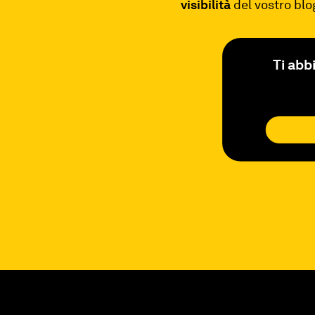
visibilità
del vostro blo
Ti abb