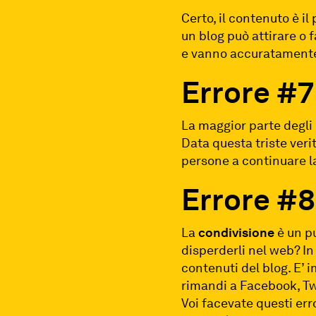
Certo, il contenuto è i
un blog può attirare o
e vanno accuratamente
Errore
#7 
La maggior parte degli u
Data questa triste veri
persone a continuare la 
Errore #8 
La
condivisione
è un pu
disperderli nel web? In
contenuti del blog. E’ i
rimandi a Facebook, Twit
Voi facevate questi err