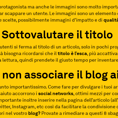
l protagonista ma anche le immagini sono molto importan
 far scappare un utente. Le immagini sono un element
 scelte, possibilmente immagini d’impatto e di
qualit
Sottovalutare il titolo
tenti si ferma al titolo di un articolo, solo in pochi pr
tà bisogna ricordarsi che il
titolo
è l’esca
, più accattiva
lettura, quindi prendete il giusto tempo per inventare t
non associare il blog ai
nto importantissimo. Come fare per divulgare i tuoi arti
 aiuto accorrono i
social networks
, ottimi mezzi per co
mportante inoltre inserire nella pagina dell’articolo (all
ter, Instagram, etc così da facilitare la condivisione d
ori nel vostro
blog?
Provate a rimediare a questi 8 sbagl