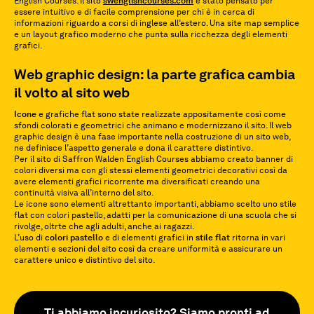
English Courses. Il sito
swenglishcourses.com
è stato pensato per
essere intuitivo e di facile comprensione per chi è in cerca di
informazioni riguardo a corsi di inglese all’estero. Una site map semplice
e un layout grafico moderno che punta sulla ricchezza degli elementi
grafici.
Web graphic design: la parte grafica cambia
il volto al sito web
Icone
e grafiche flat sono state realizzate appositamente così come
sfondi colorati e geometrici che animano e modernizzano il sito. Il web
graphic design è una fase importante nella costruzione di un sito web,
ne definisce l’aspetto generale e dona il carattere distintivo.
Per il sito di Saffron Walden English Courses abbiamo creato banner di
colori diversi ma con gli stessi elementi geometrici decorativi così da
avere elementi grafici ricorrente ma diversificati creando una
continuità visiva all’interno del sito.
Le icone sono elementi altrettanto importanti, abbiamo scelto uno stile
flat con colori pastello, adatti per la comunicazione di una scuola che si
rivolge, oltrte che agli adulti, anche ai ragazzi.
L’uso di
colori pastello
e di elementi grafici in
stile flat
ritorna in vari
elementi e sezioni del sito così da creare uniformità e assicurare un
carattere unico e distintivo del sito.
Ti abbiamo incuriosito? Siamo pronti ad