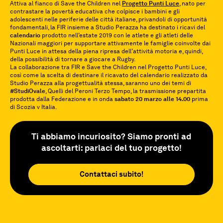
Attiva al fianco di Save the Children nel
Progetto Punti Luce
, nato per
contrastare la povertà educativa che colpisce i bambini e gli
adolescenti nelle periferie delle città italiane, privandoli di opportunità
fondamentali, la FIR insieme a Studio Perazza ha destinato i ricavi del
calendario
prodotto nell’estate 2019 con le atlete e gli atleti delle
Nazionali maggiori per supportare attivamente le famiglie coinvolte dai
Punti Luce in attesa della piena ripresa dell’attività motoria e, quindi,
della possibilità di tornare a giocare a Rugby.
La collaborazione tra FIR e Save the Children nel Progetto Punti Luce,
così come la scelta di destinare il ricavato del calendario realizzato da
Studio Perazza alla progettualità stessa, saranno uno dei temi di
#StudiOvale
, Quelli del Peroni Terzo Tempo, la trasmissione prepartita
prodotta dalla Federazione e in onda
sabato 20 marzo alle 14.00
prima
di Scozia v Italia.
Ti abbiamo incuriosito? Siamo pronti ad
ascoltarti: parlaci del tuo progetto!
Contattaci subito!