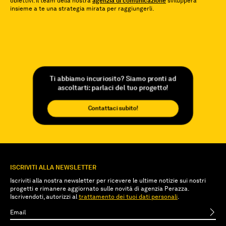
obiettivi. Il team della nostra
agenzia di comunicazione
svilupperà
insieme a te una strategia mirata per raggiungerli.
Ti abbiamo incuriosito? Siamo pronti ad
ascoltarti: parlaci del tuo progetto!
Contattaci subito!
ISCRIVITI ALLA NEWSLETTER
Iscriviti alla nostra newsletter per ricevere le ultime notizie sui nostri
progetti e rimanere aggiornato sulle novità di agenzia Perazza.
Iscrivendoti, autorizzi al
trattamento dei tuoi dati personali
.