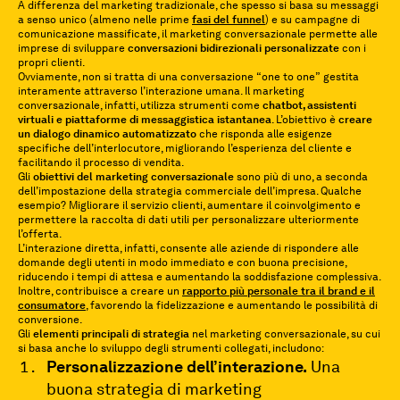
A differenza del marketing tradizionale, che spesso si basa su messaggi
a senso unico (almeno nelle prime
fasi del funnel
) e su campagne di
comunicazione massificate, il marketing conversazionale permette alle
imprese di sviluppare
conversazioni bidirezionali personalizzate
con i
propri clienti.
Ovviamente, non si tratta di una conversazione “one to one” gestita
interamente attraverso l’interazione umana. Il marketing
conversazionale, infatti, utilizza strumenti come
chatbot, assistenti
virtuali e piattaforme di messaggistica istantanea
. L’obiettivo è
creare
un dialogo dinamico automatizzato
che risponda alle esigenze
specifiche dell’interlocutore, migliorando l’esperienza del cliente e
facilitando il processo di vendita.
Gli
obiettivi
del marketing conversazionale
sono più di uno, a seconda
dell’impostazione della strategia commerciale dell’impresa. Qualche
esempio? Migliorare il servizio clienti, aumentare il coinvolgimento e
permettere la raccolta di dati utili per personalizzare ulteriormente
l’offerta.
L’interazione diretta, infatti, consente alle aziende di rispondere alle
domande degli utenti in modo immediato e con buona precisione,
riducendo i tempi di attesa e aumentando la soddisfazione complessiva.
Inoltre, contribuisce a creare un
rapporto più personale tra il brand e il
consumatore
, favorendo la fidelizzazione e aumentando le possibilità di
conversione.
Gli
elementi principali di strategia
nel marketing conversazionale, su cui
si basa anche lo sviluppo degli strumenti collegati, includono:
Personalizzazione dell’interazione.
Una
buona strategia di marketing