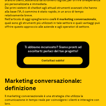
brand e clienti, sostenuta da strumenti digitali, per offrire un’esperienza
più personalizzata e immediata.
Dai primi sistemi di chatbot agli attuali strumenti avanzati che hanno
alla base l’IA, il cammino è stato rapido, in un arco di tempo
relativamente breve.
Nell’articolo di oggi spiegheremo
cos’è il marketing conversazionale
,
quali sono gli strumenti più utilizzati in tale settore e quali vantaggi può
offrire questo approccio alle aziende e agli operatori di settore.
Ti abbiamo incuriosito? Siamo pronti ad
ascoltarti: parlaci del tuo progetto!
Contattaci subito!
Marketing conversazionale:
definizione
Il marketing conversazionale è una strategia che utilizza la
comunicazione in tempo reale per coinvolgere i clienti e interagire con
loro.