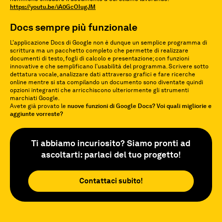
https://youtu.be/iA0GcOIugJM
Docs sempre più funzionale
L’applicazione Docs di Google non è dunque un semplice programma di
scrittura ma un pacchetto completo che permette di realizzare
documenti di testo, fogli di calcolo e presentazione; con funzioni
innovative e che semplificano l’usabilità del programma. Scrivere sotto
dettatura vocale, analizzare dati attraverso grafici e fare ricerche
online mentre si sta compilando un documento sono diventate quindi
opzioni integranti che arricchiscono ulteriormente gli strumenti
marchiati Google.
Avete già provato le
nuove funzioni di Google Docs? Voi quali migliorie e
aggiunte vorreste?
Ti abbiamo incuriosito? Siamo pronti ad
ascoltarti: parlaci del tuo progetto!
Contattaci subito!