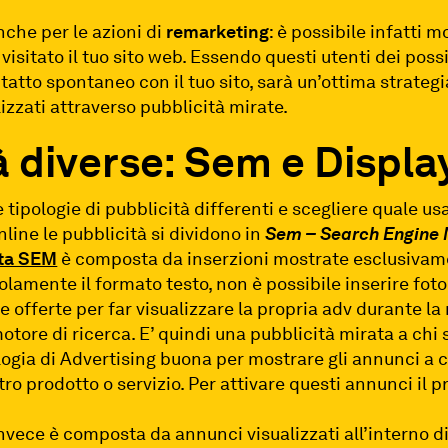
nche per le azioni di
remarketing
: è possibile infatti m
sitato il tuo sito web. Essendo questi utenti dei possib
atto spontaneo con il tuo sito, sarà un’ottima strategia
lizzati attraverso pubblicità mirate.
à diverse: Sem e Displa
 tipologie di pubblicità differenti e scegliere quale usa
nline le pubblicità si dividono in
Sem – Search Engine
tta SEM
è composta da inserzioni mostrate esclusivame
lamente il formato testo, non è possibile inserire foto 
e offerte per far visualizzare la propria adv durante la 
otore di ricerca. E’ quindi una pubblicità mirata a chi
logia di Advertising buona per mostrare gli annunci a 
ro prodotto o servizio. Per attivare questi annunci il
nvece è composta da annunci visualizzati all’interno di 