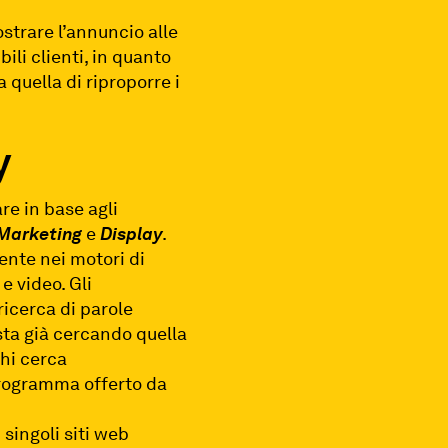
ostrare l’annuncio alle
ili clienti, in quanto
 quella di riproporre i
y
re in base agli
 Marketing
e
Display
.
nte nei motori di
e video. Gli
ricerca di parole
 sta già cercando quella
chi cerca
 programma offerto da
singoli siti web