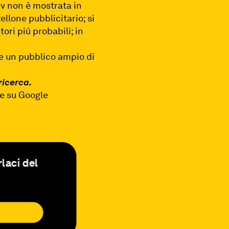
dv non è mostrata in
ellone pubblicitario;
si
ori più probabili; in
re un pubblico ampio di
ricerca.
ie su Google
laci del