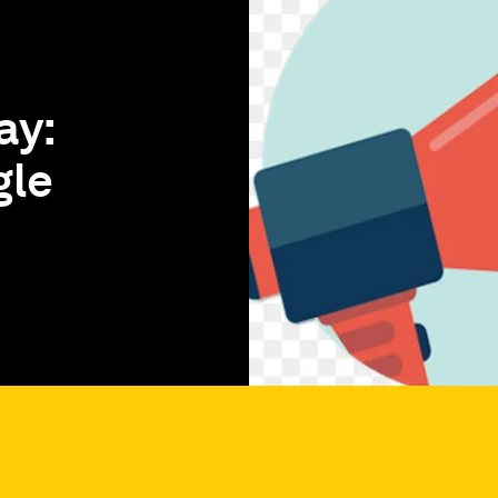
ay:
gle