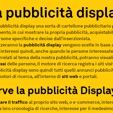
a pubblicità displ
bblicità display una sorta di cartellone pubblicitario pe
ento, in cui mostrare la propria pubblicità, acquistabili
rsone specifiche e decise dall’inserzionista.
zzeranno la
pubblicità display
vengono scelte in base a
ro interessi quindi, anche quando le persone interessat
rrelati al tema della nostra pubblicità, potranno visual
ssi
delle persone, il motore di ricerca registra i siti visi
licità display sono quindi tutti quelli annunci pubblici
tori di ricerca, all’interno di
siti web
e portali.
rve la pubblicità Displa
re il traffico
al proprio sito web, o e-commerce, inte
a loro cronologia di ricerche, interesse per il medesi