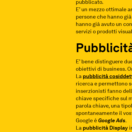
pubblicato.
E’ un mezzo ottimale a
persone che hanno già vi
hanno già avuto un cont
servizi o prodotti visua
Pubblicit
E’ bene distinguere due
obiettivi di business. O
La
pubblicità cosidde
ricerca e permettono so
inserzionisti fanno dell
chiave specifiche sul m
parola chiave, una tipo
spontaneamente il vost
Google è
Google Ads
.
La
pubblicità Display
i