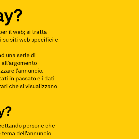
ay?
r il web; si tratta
 su siti web specifici e
d una serie di
e all’argomento
izzare l’annuncio.
tati in passato e i dati
tari che si visualizzano
y?
rcettando persone che
mo tema dell’annuncio