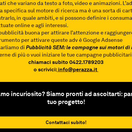
ati che variano da testo a foto, video e animazioni. L’a
a specifica sul motore di ricerca ma è una sorta di cart
rarlo, in quale ambiti, e si possono definire i consumat
tuate online e agli interessi.
 pubblicità buona per attirare l’attenzione e raggiunge
 strumento per attivare queste adv è Google Adsense
parliamo di
Pubblicità SEM: le campagne sui motori di 
erne di più o vuoi iniziare le tue campagne pubblicitar
chiamaci subito 0422.1789203
o scrivici:
info@perazza.it
amo incuriosito? Siamo pronti ad ascoltarti: par
tuo progetto!
Contattaci subito!