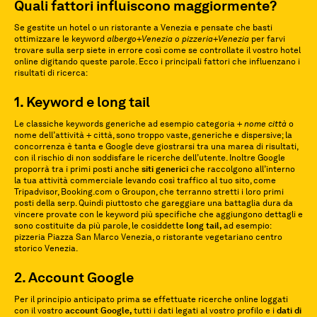
Quali fattori influiscono maggiormente?
Se gestite un hotel o un ristorante a Venezia e pensate che basti
ottimizzare le keyword
albergo+Venezia o pizzeria+Venezia
per farvi
trovare sulla serp siete in errore così come se controllate il vostro hotel
online digitando queste parole. Ecco i principali fattori che influenzano i
risultati di ricerca:
1. Keyword e long tail
Le classiche keywords generiche ad esempio categoria +
nome città
o
nome dell’attività + città, sono troppo vaste, generiche e dispersive; la
concorrenza è tanta e Google deve giostrarsi tra una marea di risultati,
con il rischio di non soddisfare le ricerche dell’utente. Inoltre Google
proporrà tra i primi posti anche
siti generici
che raccolgono all’interno
la tua attività commerciale levando così traffico al tuo sito, come
Tripadvisor, Booking.com o Groupon, che terranno stretti i loro primi
posti della serp. Quindi piuttosto che gareggiare una battaglia dura da
vincere provate con le keyword più specifiche che aggiungono dettagli e
sono costituite da più parole, le cosiddette
long tail,
ad esempio:
pizzeria Piazza San Marco Venezia, o ristorante vegetariano centro
storico Venezia.
2. Account Google
Per il principio anticipato prima se effettuate ricerche online loggati
con il vostro
account Google,
tutti i dati legati al vostro profilo e i
dati di