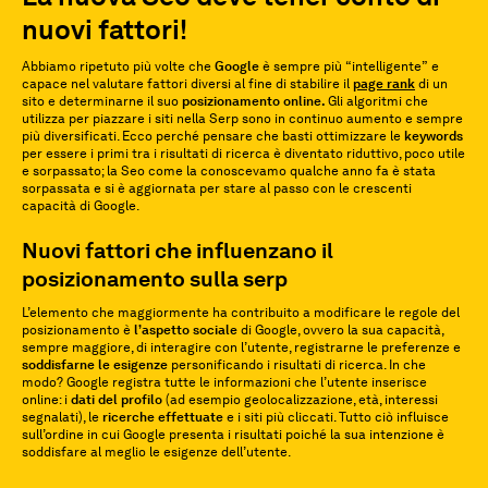
nuovi fattori!
Abbiamo ripetuto più volte che
Google
è sempre più “intelligente” e
capace nel valutare fattori diversi al fine di stabilire il
page rank
di un
sito e determinarne il suo
posizionamento online.
Gli algoritmi che
utilizza per piazzare i siti nella Serp sono in continuo aumento e sempre
più diversificati. Ecco perché pensare che basti ottimizzare le
keywords
per essere i primi tra i risultati di ricerca è diventato riduttivo, poco utile
e sorpassato; la Seo come la conoscevamo qualche anno fa è stata
sorpassata e si è aggiornata per stare al passo con le crescenti
capacità di Google.
Nuovi fattori che influenzano il
posizionamento sulla serp
L’elemento che maggiormente ha contribuito a modificare le regole del
posizionamento è
l’aspetto sociale
di Google, ovvero la sua capacità,
sempre maggiore, di interagire con l’utente, registrarne le preferenze e
soddisfarne le esigenze
personificando i risultati di ricerca. In che
modo? Google registra tutte le informazioni che l’utente inserisce
online: i
dati del profilo
(ad esempio geolocalizzazione, età, interessi
segnalati), le
ricerche effettuate
e i siti più cliccati. Tutto ciò influisce
sull’ordine in cui Google presenta i risultati poiché la sua intenzione è
soddisfare al meglio le esigenze dell’utente.