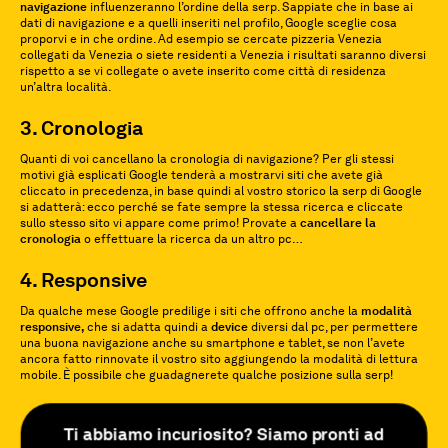
navigazione
influenzeranno l’ordine della serp. Sappiate che in base ai
dati di navigazione e a quelli inseriti nel profilo, Google sceglie cosa
proporvi e in che ordine. Ad esempio se cercate pizzeria Venezia
collegati da Venezia o siete residenti a Venezia i risultati saranno diversi
rispetto a se vi collegate o avete inserito come città di residenza
un’altra località.
3. Cronologia
Quanti di voi cancellano la cronologia di navigazione? Per gli stessi
motivi già esplicati Google tenderà a mostrarvi siti che avete già
cliccato in precedenza, in base quindi al vostro storico la serp di Google
si adatterà: ecco perché se fate sempre la stessa ricerca e cliccate
sullo stesso sito vi appare come primo! Provate a
cancellare la
cronologia
o effettuare la ricerca da un altro pc…
4. Responsive
Da qualche mese Google predilige i siti che offrono anche la
modalità
responsive,
che si adatta quindi a
device
diversi dal pc, per permettere
una buona navigazione anche su smartphone e tablet, se non l’avete
ancora fatto rinnovate il vostro sito aggiungendo la modalità di lettura
mobile. È possibile che guadagnerete qualche posizione sulla serp!
Ti abbiamo incuriosito? Siamo pronti ad