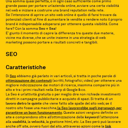
Una somma quasi perfetta, o in ogni caso sufficiente come primo
grande passo per portare un’azienda online, avviare una certa visibilità
nel web e iniziare a costruire una brand reputation nella rete.
Se l’intenzione di aprire un sito web online è quello di farsi trovare da
potenziali clienti al fine di aumentare le vendite o rendere noto il proprio
brand è indispensabile adoperarsi per ottenere questa visibilità. Come
fare? Con la somma
Seo + Sea
!
E’ giunto il momento di capire la differenza tra queste due materie,
vicine ma diverse, che se unite insieme in una strategia di web
marketing possono portare a risultati concreti e tangibili.
SEO
Caratteristiche
Di
Seo
abbiamo già parlato in vari articoli, si tratta in poche parole di
ottimizzazione
dei
contenuti
(scritti, fotografici, video) per ottenere una
migliore indicizzazione dai motori di ricerca, insomma comparire più in
alto e tra i primi risultati nella Serp di Google & co.
La Seo è un’attività gratuita o per meglio dire non richiede investimenti
diretti in campagne pubblicitarie e acquisto di spazi. Si tratta di un
lavoro dietro le quinte
che viene fatto alle spalle del sito web; se il
nostro sito fosse una macchina
la Seo lavorerebbe sugli ingranaggi, per
garantirne un buon funzionamento
. Queste azioni vengono definite on
site e comprendono oltre all’ottimizzazione delle
keyword
l’attenzione
alla
usabilità
, la
velocità
, la gestione html, etc. La Seo però può lavorare
anche off site, ovvero fuori dal sito, attraverso azioni come la
link