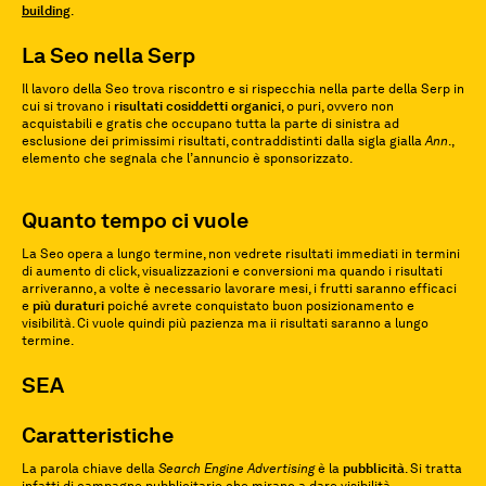
building
.
La Seo nella Serp
Il lavoro della Seo trova riscontro e si rispecchia nella parte della Serp in
cui si trovano i
risultati
cosiddetti
organici
, o puri, ovvero non
acquistabili e gratis che occupano tutta la parte di sinistra ad
esclusione dei primissimi risultati, contraddistinti dalla sigla gialla
Ann
.,
elemento che segnala che l’annuncio è sponsorizzato.
Quanto tempo ci vuole
La Seo opera a lungo termine, non vedrete risultati immediati in termini
di aumento di click, visualizzazioni e conversioni ma quando i risultati
arriveranno, a volte è necessario lavorare mesi, i frutti saranno efficaci
e
più
duraturi
poiché avrete conquistato buon posizionamento e
visibilità. Ci vuole quindi più pazienza ma ii risultati saranno a lungo
termine.
SEA
Caratteristiche
La parola chiave della
Search Engine Advertising
è la
pubblicità
. Si tratta