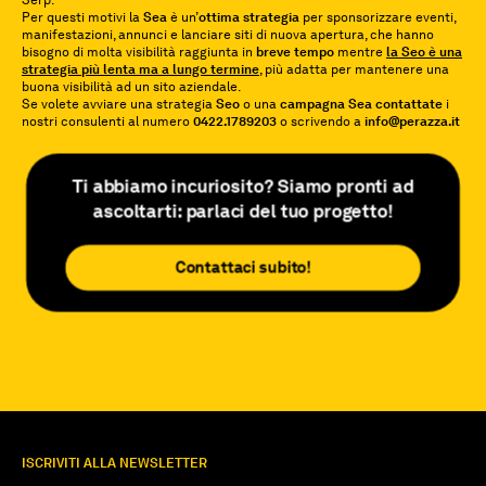
Serp.
Per questi motivi la
Sea
è un’
ottima strategia
per sponsorizzare eventi,
manifestazioni, annunci e lanciare siti di nuova apertura, che hanno
bisogno di molta visibilità raggiunta in
breve tempo
mentre
la Seo è una
strategia più lenta ma a lungo termine
, più adatta per mantenere una
buona visibilità ad un sito aziendale.
Se volete avviare una strategia
Seo
o una
campagna Sea contattate
i
nostri consulenti al numero
0422.1789203
o scrivendo a
info@perazza.it
Ti abbiamo incuriosito? Siamo pronti ad
ascoltarti: parlaci del tuo progetto!
Contattaci subito!
ISCRIVITI ALLA NEWSLETTER