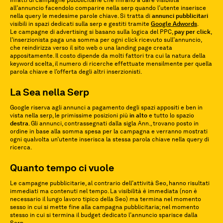
infatti di campagne pubblicitarie che mirano a dare visibilità
all’annuncio facendolo comparire nella serp quando l’utente inserisce
nella query le medesime parole chiave. Si tratta di
annunci
pubblicitari
visibili in spazi dedicati sulla serp e gestiti tramite
Google Adwords
.
Le campagne di advertising si basano sulla logica del PPC,
pay per click
,
l’inserzionista paga una somma per ogni click ricevuto sull’annuncio,
che reindirizza verso il sito web o una landing page creata
appositamente. Il costo dipende da molti fattori tra cui la natura della
keyword scelta, il numero di ricerche effettuate mensilmente per quella
parola chiave e l’offerta degli altri inserzionisti.
La Sea nella Serp
Google riserva agli annunci a pagamento degli spazi appositi e ben in
vista nella serp, le primissime posizioni più
in alto
e tutto lo spazio
destra
. Gli annunci, contrassegnati dalla sigla Ann., trovano posto in
ordine in base alla somma spesa per la campagna e verranno mostrati
ogni qualvolta un’utente inserisca la stessa parola chiave nella query di
ricerca.
Quanto tempo ci vuole
Le campagne pubblicitarie, al contrario dell’attività Seo, hanno risultati
immediati ma contenuti nel tempo. La visibilità è immediata (non è
necessario il lungo lavoro tipico della Seo) ma termina nel momento
sesso in cui si mette fine alla campagna pubblicitaria; nel momento
stesso in cui si termina il budget dedicato l’annuncio sparisce dalla