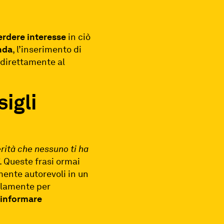
erdere interesse
in ciò
nda
, l’inserimento di
si direttamente al
sigli
rità che nessuno ti ha
”. Queste frasi ormai
mente autorevoli in un
olamente per
r
informare