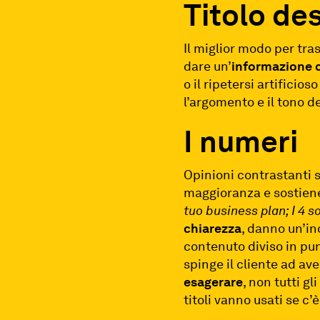
Titolo des
Il miglior modo per tra
dare un’
informazione 
o il ripetersi artificioso
l’argomento e il tono de
I numeri
Opinioni contrastanti s
maggioranza e sostiene 
tuo business plan; I 4 s
chiarezza
, danno un’i
contenuto diviso in pun
spinge il cliente ad av
esagerare
, non tutti g
titoli vanno usati se c’è