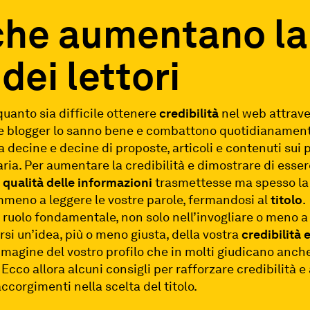
i che aumentano la
dei lettori
quanto sia difficile ottenere
credibilità
nel web attrave
 e blogger lo sanno bene e combattono quotidianamente
ra decine e decine di proposte, articoli e contenuti sui 
varia. Per aumentare la credibilità e dimostrare di esse
a
qualità
delle
informazioni
trasmettesse ma spesso la 
meno a leggere le vostre parole, fermandosi al
titolo
.
ruolo fondamentale, non solo nell’invogliare o meno a 
si un’idea, più o meno giusta, della vostra
credibilità 
’immagine del vostro profilo che in molti giudicano anch
cco allora alcuni consigli per rafforzare credibilità 
 accorgimenti nella scelta del titolo.