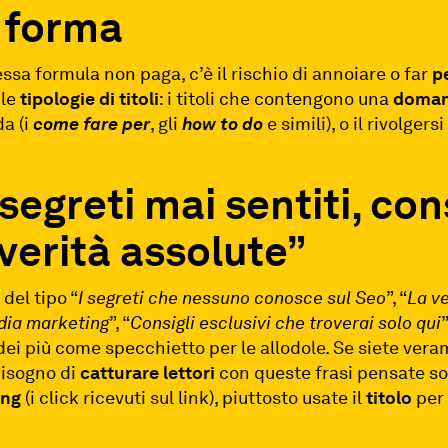
a forma
ssa formula non paga, c’è il rischio di annoiare o far
p
 le
tipologie di titoli
: i titoli che contengono una
doma
ida (i
come fare per
, gli
how to do
e simili), o il rivolger
segreti mai sentiti, con
 verità assolute”
 del tipo “
I segreti che nessuno conosce sul Seo
”, “
La ve
edia marketing
”, “
Consigli esclusivi che troverai solo qui
ei più come specchietto per le allodole. Se siete vera
isogno di
catturare
lettori
con queste frasi pensate s
ing
(i click ricevuti sul link), piuttosto usate il
titolo
pe