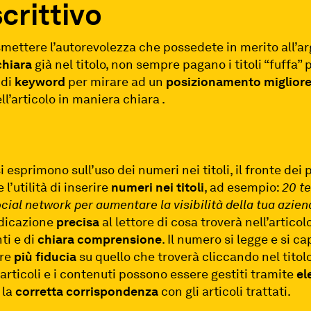
crittivo
smettere l’autorevolezza che possedete in merito all’a
chiara
già nel titolo, non sempre pagano i titoli “fuffa” 
 di
keyword
per mirare ad un
posizionamento
miglior
ll’articolo in maniera chiara .
i esprimono sull’uso dei numeri nei titoli, il fronte de
l’utilità di inserire
numeri
nei
titoli
, ad esempio:
20 te
ocial network per aumentare la visibilità della tua azie
ndicazione
precisa
al lettore di cosa troverà nell’artic
ti e di
chiara
comprensione
. Il numero si legge e si c
ere
più fiducia
su quello che troverà cliccando nel titol
li articoli e i contenuti possono essere gestiti tramite
el
 la
corretta
corrispondenza
con gli articoli trattati.