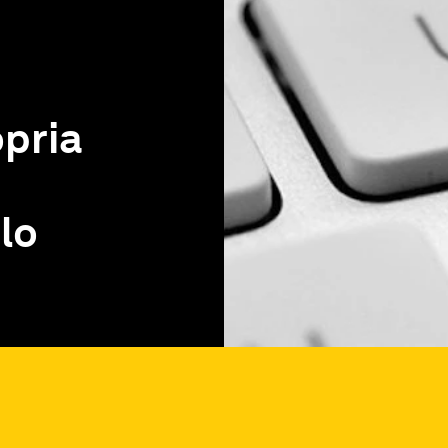
opria
olo