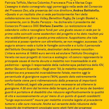
Patrizia Toffolo, Marica Colombo, Francesca Piva e Marisa Cogo
L’assegno è stato consegnato oggi pomeriggio nella sede del
Consorzio
del Prosecco Doc
, alla presenza del vice direttore,
Andrea Battistella.
«
Questo è un risultato che ci vede particolarmente fieri della
collaborazione con Imoco Volley, Benetton Rugby, De Longhi Basket e,
ovviamente, con lo Studio Perazza
– ha dichiarato il presidente del
Consorzio Prosecco DOC
Stefano Zanette
-.
La realizzazione del
calendario volta a raccogliere fondi per una giusta causa ci vede per la
prima volta coinvolti come sostenitori del progetto e ha dato risultati più
che soddisfacenti già in questa prima edizione. Auspichiamo che tale
iniziativa si possa ripetere con altrettanto, se non maggior, successo. Un
augurio sincero vada a tutte le famiglie coinvolte e a tutto il personale
dell’Istituto Oncologico Veneto, destinatari della somma raccolta
».
L’intera somma di 15650 euro servirà ad aiutare l’Istituto Oncologico
Veneto nei suoi progetti di ricerca e sostegno: «
Il cancro rappresenta la
principale causa di morte dovuta a malattia non trasmissibile in età
pediatrica –
spiega il responsabile della radioterapia pediatrica dello IOV,
dottor Giovanni Scarzello –
Negli anni ’50, la malattia neoplastica
pediatrica era pressoché invariabilmente fatale, mentre oggi la
percentuale di guarigione supera l’80%; questo dato estremamente
confortante viene però ridimensionato dalla presenza di importanti
effetti collaterali, legati alle pesanti cure necessarie ad ottenere la
guarigione. A 30 anni dal termine della terapia, più di un terzo dei bambini
guariti è portatore di disabilità che riducono significativamente la qualità
di vita e successivamente un po’ meno di un quinto di questi cosiddetti
“lungo sopravviventi” muore per malattie croniche legate al precedente
tumore o alle cure ricevute. Anche sul versante della riduzione della
tossicità dei trattamenti oncologici sono stati fatti dei progressi