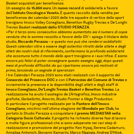
Basket
acquistati per beneficenza.
Un assegno da
15.650 euro
. Un
nuovo record
di solidarietà a favore
dell’
Istituto Oncologico Veneto.
È quanto raccolto dalla vendita per
beneficenza dei calendari 2020 delle tre squadre di vertice dello sport
trevigiano Imoco Volley Conegliano, Benetton Rugby Treviso e De’Longhi
Treviso Basket
realizzati dallo STUDIO PERAZZA
.
«
Per il terzo anno consecutivo abbiamo aumentato sia il numero di copie
vendute che la somma raccolta a favore dello IOV –
spiega il titolare dello
studio,
Riccardo Perazza
–
e questo non può che renderci soddisfatti.
Questi calendari oltre a essere degli autentici ritratti delle atlete e degli
atleti dei nostri club di riferimento, confermano la profonda solidarietà
che accomuna tutto il mondo dello sport trevigiano e i suoi tifosi. E siamo
ancora più felici di poter consegnare questo assegno oggi, dopo questi
mesi di profonda difficoltà: da qui ripartiamo ancora più motivati di
prima, lanciando un segnale di speranza».
I tre Calendari Perazza 2020 sono stati realizzati con il supporto del
Consorzio del Prosecco DOC
e con il
Patrocinio del Comune di Treviso
e
ovviamente la presenza e la disponibilità degli atleti e degli staff di
Imoco Conegliano
,
De’Longhi Treviso Basket
e
Benetton Treviso
. La
realizzazione ha avuto il sostegno de
L’Artegrafica, Imoco industrie
grafiche, Garbellotto, Amorim, Studio Pointer e Mega Production.
In particolare il progetto realizzato per le
Pantere dell’Imoco
Conegliano
, vincitrici nell’ultima stagione del
Mondiale per Club
, ha
portato lo Studio Perazza a conquistare il
premio MEDIASTAR nella
Categoria Socio Culturale
. Il progetto ha richiesto diverse fasi di lavoro
e molte figure professionali che si sono adoperate nei vari step di
realizzazione e promozione del progetto: Ken Hysaj, Serena Cadamuro,
Annalisa Antonich, Giovanni Samarini, Marco Magoga, Andrea D’Altoè,