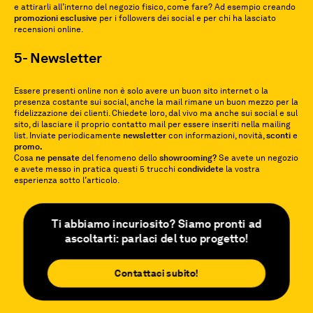
e attirarli all’interno del negozio fisico, come fare? Ad esempio creando
promozioni esclusive
per i followers dei social e per chi ha lasciato
recensioni online.
5- Newsletter
Essere presenti online non è solo avere un buon sito internet o la
presenza costante sui social, anche la mail rimane un buon mezzo per la
fidelizzazione dei clienti. Chiedete loro, dal vivo ma anche sui social e sul
sito, di lasciare il proprio contatto mail per essere inseriti nella mailing
list. Inviate periodicamente
newsletter
con informazioni, novità,
sconti
e
promo.
Cosa
ne pensate
del fenomeno dello
showrooming?
Se avete un negozio
e avete messo in pratica questi 5 trucchi
condividete
la vostra
esperienza sotto l’articolo.
Ti abbiamo incuriosito? Siamo pronti ad
ascoltarti: parlaci del tuo progetto!
Contattaci subito!