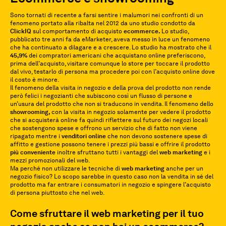
Sono tornati di recente a farsi sentire i malumori nei confronti di un
fenomeno portato alla ribalta nel 2012 da uno studio condotto da
ClickIQ
sul comportamento di acquisto
ecommerce.
Lo studio,
pubblicato tre anni fa da eMarketer, aveva messo in luce un fenomeno
che ha continuato a dilagare e a crescere. Lo studio ha mostrato che il
45,9%
dei compratori americani che acquistano online preferiscono,
prima dell’acquisto, visitare comunque lo store per toccare il prodotto
dal vivo, testarlo di persona ma procedere poi con l’acquisto online dove
il costo è minore.
Il fenomeno della visita in negozio e della prova del prodotto non rende
però felici i negozianti che subiscono così un flusso di persone e
un’usura del prodotto che non si traducono in vendita. Il fenomeno dello
showrooming,
con la visita in negozio solamente per vedere il prodotto
che si acquisterà online fa quindi riflettere sul futuro dei negozi locali
che sostengono spese e offrono un servizio che di fatto non viene
ripagato mentre i
venditori online
che non devono sostenere spese di
affitto e gestione possono tenere i prezzi più bassi e offrire il prodotto
più conveniente
inoltre sfruttano tutti i vantaggi del
web marketing
e i
mezzi promozionali del web.
Ma perché non utilizzare le tecniche di
web marketing
anche per un
negozio fisico? Lo scopo sarebbe in questo caso non la vendita in sé del
prodotto ma far entrare i consumatori in negozio e spingere l’acquisto
di persona piuttosto che nel web.
Come sfruttare il web marketing per il tuo