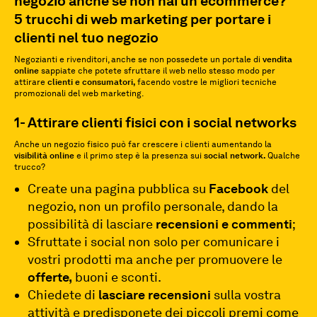
negozio anche se non hai un ecommerce?
5 trucchi di web marketing per portare i
clienti nel tuo negozio
Negozianti e rivenditori, anche se non possedete un portale di
vendita
online
sappiate che potete sfruttare il web nello stesso modo per
attirare
clienti
e consumatori,
facendo vostre le migliori tecniche
promozionali del web marketing.
1- Attirare clienti fisici con i social networks
Anche un negozio fisico può far crescere i clienti aumentando la
visibilità online
e il primo step è la presenza sui
social network.
Qualche
trucco?
Create una pagina pubblica su
Facebook
del
negozio, non un profilo personale, dando la
possibilità di lasciare
recensioni e commenti
;
Sfruttate i social non solo per comunicare i
vostri prodotti ma anche per promuovere le
offerte,
buoni e sconti.
Chiedete di
lasciare recensioni
sulla vostra
attività e predisponete dei piccoli premi come