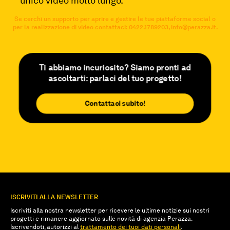
unico video molto lungo.
Se cerchi un supporto per aprire e gestire le tue piattaforme social o
per la realizzazione di video contattaci: 0422.1789203, info@perazza.it.
Ti abbiamo incuriosito? Siamo pronti ad
ascoltarti: parlaci del tuo progetto!
Contattaci subito!
ISCRIVITI ALLA NEWSLETTER
Iscriviti alla nostra newsletter per ricevere le ultime notizie sui nostri
progetti e rimanere aggiornato sulle novità di agenzia Perazza.
Iscrivendoti, autorizzi al
trattamento dei tuoi dati personali
.