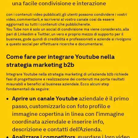
una facile condivisione e interazione
con i contenuti video pubblicati; gli utenti possono condividere i vostri
video, commentarli, e iscriversi al vostro canale così da essere
aggiornati su tutti i contenuti che pubblicherete.
You Tube non è solo un social di condivisione ma viene considerato, alla
pari di Linkedim e Twitter, un vero e proprio mezzo di supporto per il
business, gode quindi di credibilità e professionisti e aziende si rivolgono
a questo social per effettuare ricerche e documentarsi.
Come fare per integrare Youtube nella
strategia marketing b2b
Integrare Youtube nella strategia marketing di un’azienda b2b richiede
fasi di progettazione e realizzazione dei contenuti ma porta risultati
misurabili e benefici al business aziendale. Ecco alcuni step
fondamentali da seguire:
Aprire un canale Youtube
aziendale è il primo
passo, customizzarlo con foto profilo e
immagine copertina in linea con l’immagine
coordinata aziendale e inserire info,
descrizione e contatti dell’Azienda.
Analizzare i competitors
, guardare i loro video