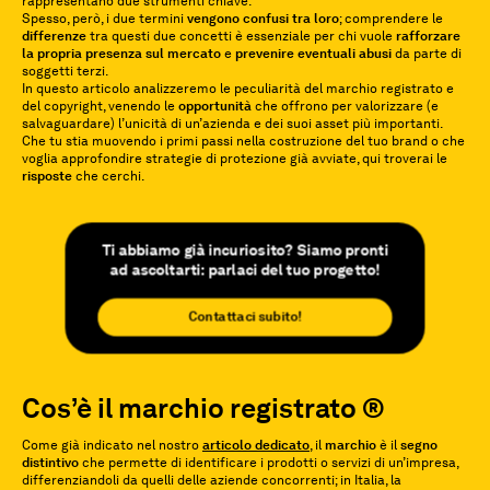
rappresentano due strumenti chiave.
Spesso, però, i due termini
vengono confusi tra loro
; comprendere le
differenze
tra questi due concetti è essenziale per chi vuole
rafforzare
la propria presenza sul mercato
e
prevenire eventuali abusi
da parte di
soggetti terzi.
In questo articolo analizzeremo le peculiarità del marchio registrato e
del copyright, venendo le
opportunità
che offrono per valorizzare (e
salvaguardare) l’unicità di un’azienda e dei suoi asset più importanti.
Che tu stia muovendo i primi passi nella costruzione del tuo brand o che
voglia approfondire strategie di protezione già avviate, qui troverai le
risposte
che cerchi.
Ti abbiamo già incuriosito? Siamo pronti
ad ascoltarti: parlaci del tuo progetto!
Contattaci subito!
Cos’è il marchio registrato
®
Come già indicato nel nostro
articolo dedicato
, il
marchio
è il
segno
distintivo
che permette di identificare i prodotti o servizi di un’impresa,
differenziandoli da quelli delle aziende concorrenti; in Italia, la