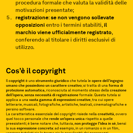
procedura formale che valuta la validità delle
motivazioni presentate;
registrazione
:
se non vengono sollevate
opposizioni
entro i termini stabiliti,
il
marchio viene ufficialmente registrato
,
conferendo al titolare i diritti esclusivi di
utilizzo.
Cos’è il copyright
Il
copyright
è uno
strumento giuridico
che tutela le
opere dell’ingegno
umano che possiedono un carattere creativo
; si tratta di una
forma di
protezione automatica
, riconosciuta al momento stesso della
creazione
dell’opera
,
senza necessità di registrazione
formale. Questa tutela si
applica a una
vasta gamma di espressioni creative
, tra cui opere
letterarie, musicali, fotografiche, artistiche, teatrali, cinematografiche e
persino software.
La caratteristica essenziale del copyright risiede nella
creatività
, ovvero
quel tocco personale che
rende un’opera unica
rispetto a quelle
preesistenti; è bene notare che, tuttavia,
non protegge l’idea in sé
, bensì
la sua
espressione concreta
: ad esempio, in un romanzo o in un film,