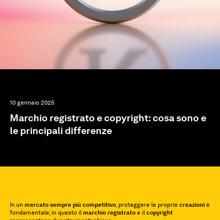
10 gennaio 2025
Marchio registrato e copyright: cosa sono e
le principali differenze
In un
mercato sempre più competitivo
, proteggere le proprie
creazioni
è
fondamentale; in questo il
marchio registrato
e il
copyright