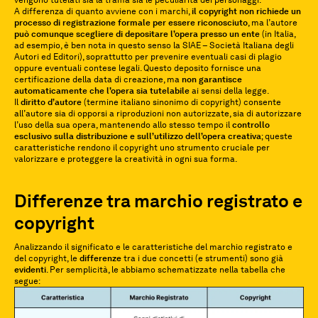
vengono tutelati sia la trama sia le peculiarità dei personaggi.
A differenza di quanto avviene con i marchi,
il copyright non richiede un
processo di registrazione formale per essere riconosciuto
, ma l’autore
può comunque scegliere di depositare l’opera presso un ente
(in Italia,
ad esempio, è ben nota in questo senso la SIAE – Società Italiana degli
Autori ed Editori), soprattutto per prevenire eventuali casi di plagio
oppure eventuali contese legali. Questo deposito fornisce una
certificazione della data di creazione, ma
non garantisce
automaticamente che l’opera sia tutelabile
ai sensi della legge.
Il
diritto d’autore
(termine italiano sinonimo di copyright) consente
all’autore sia di opporsi a riproduzioni non autorizzate, sia di autorizzare
l’uso della sua opera, mantenendo allo stesso tempo il
controllo
esclusivo sulla distribuzione e sull’utilizzo dell’opera creativa
; queste
caratteristiche rendono il copyright uno strumento cruciale per
valorizzare e proteggere la creatività in ogni sua forma.
Differenze tra marchio registrato e
copyright
Analizzando il significato e le caratteristiche del marchio registrato e
del copyright, le
differenze
tra i due concetti (e strumenti) sono già
evidenti
. Per semplicità, le abbiamo schematizzate nella tabella che
segue: