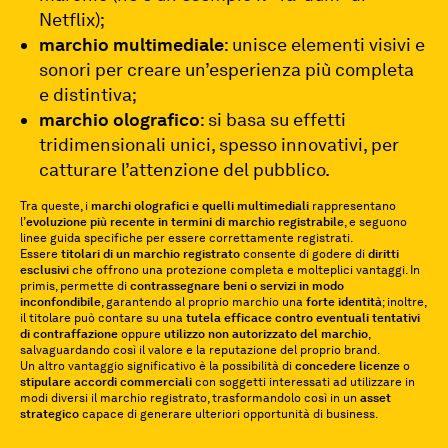
Netflix);
marchio multimediale
: unisce elementi visivi e
sonori per creare un’esperienza più completa
e distintiva;
marchio olografico
: si basa su effetti
tridimensionali unici, spesso innovativi, per
catturare l’attenzione del pubblico.
Tra queste, i
marchi olografici e quelli multimediali
rappresentano
l’
evoluzione più recente in termini di marchio registrabile
, e seguono
linee guida specifiche per essere correttamente registrati.
Essere
titolari di un marchio registrato
consente di godere di
diritti
esclusivi
che offrono una protezione completa e molteplici vantaggi. In
primis, permette di
contrassegnare beni o servizi in modo
inconfondibile
, garantendo al proprio marchio una
forte identità
; inoltre,
il titolare può contare su una
tutela efficace contro eventuali tentativi
di contraffazione
oppure
utilizzo non autorizzato del marchio
,
salvaguardando così il valore e la reputazione del proprio brand.
Un altro vantaggio significativo è la possibilità di
concedere licenze
o
stipulare accordi commerciali
con soggetti interessati ad utilizzare in
modi diversi il marchio registrato, trasformandolo così in un
asset
strategico
capace di generare ulteriori opportunità di business.