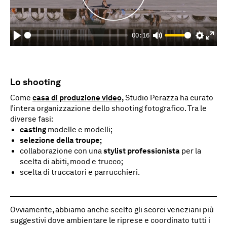
Play
00:16
Play
Mute
Settings
Enter
fulls
Lo shooting
Come
casa di produzione video,
Studio Perazza ha curato
l’intera organizzazione dello shooting fotografico. Tra le
diverse fasi:
casting
modelle e modelli;
selezione della troupe;
collaborazione con una
stylist professionista
per la
scelta di abiti, mood e trucco;
scelta di truccatori e parrucchieri.
Ovviamente, abbiamo anche scelto gli scorci veneziani più
suggestivi dove ambientare le riprese e coordinato tutti i