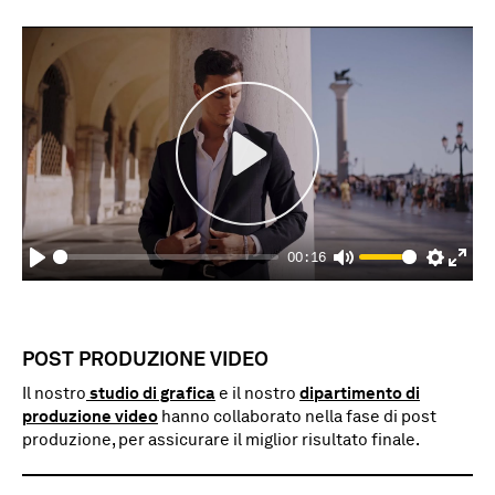
fulls
Play
00:16
Play
Mute
Settings
Enter
fulls
POST PRODUZIONE VIDEO
Il nostro
studio di grafica
e il nostro
dipartimento di
produzione video
hanno collaborato nella fase di post
produzione, per assicurare il miglior risultato finale.