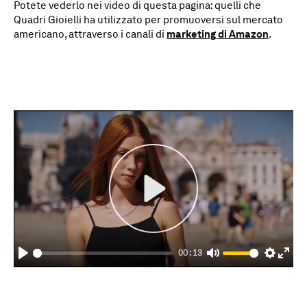
Potete vederlo nei video di questa pagina: quelli che
Quadri Gioielli ha utilizzato per promuoversi sul mercato
americano, attraverso i canali di
marketing di Amazon
.
Play
00:13
Play
Mute
Settings
Enter
fulls