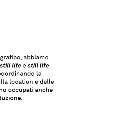
ografico, abbiamo
till life
e
still life
 coordinando la
ella location e delle
iamo occupati anche
duzione.