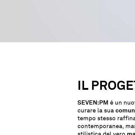
IL
PROGE
SEVEN:PM
è un nuov
curare la sua
comuni
tempo stesso raffina
contemporanea, mant
stilistica del vero
ma