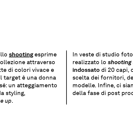
ello
shooting
esprime
In veste di studio fot
collezione attraverso
realizzato lo
shooting s
tte di colori vivace e
indossato
di 20 capi,
 Il target è una donna
scelta dei fornitori, d
 sé: un atteggiamento
modelle. Infine, ci s
a styling,
della fase di post pro
e up
.