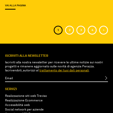
VAI ALLA PAGINA
<
1
2
3
4
>
ISCRIVITI ALLA NEWSLETTER
Iscriviti alla nostra newsletter per ricevere le ultime notizie sui nostri
progetti e rimanere aggiornato sulle novità di agenzia Perazza.
Iscrivendoti, autorizzi al
trattamento dei tuoi dati personali
.
SERVIZI
Realizzazione siti web Treviso
Realizzazione Ecommerce
Accessibilità web
Social network per aziende