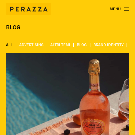
MENÙ
BLOG
ALL
ADVERTISING
ALTRI TEMI
BLOG
BRAND IDENTITY
CA