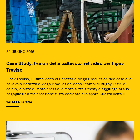
24 GIUGNO 2016
Case Study: I valori della pallavolo nel video per Fipav
Treviso
Fipav Treviso, l’ultimo video di Perazza e Mega Production dedicato alla
pallavolo Perazza e Mega Production, dopo i campi di Rugby, i ritiri di
calcio, le piste di moto cross e le moto slitta freestyle aggiunge al suo
bagaglio un’altra creazione tutta dedicata allo sport. Questa volta il
campo di gioco è stato quello del […]
VAI ALLA PAGINA