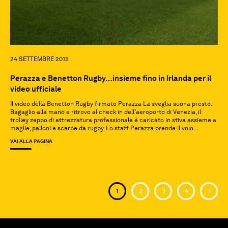
24 SETTEMBRE 2015
Perazza e Benetton Rugby…insieme fino in Irlanda per il
video ufficiale
Il video della Benetton Rugby firmato Perazza La sveglia suona presto.
Bagaglio alla mano e ritrovo al check in dell’aeroporto di Venezia, il
trolley zeppo di attrezzatura professionale è caricato in stiva assieme a
maglie, palloni e scarpe da rugby. Lo staff Perazza prende il volo
affianco ai giocatori della Benetton Rugby concentrati e tesi […]
VAI ALLA PAGINA
<
1
2
3
4
>