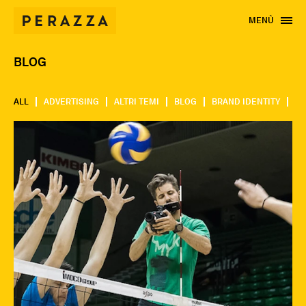
MENÙ
BLOG
ALL
ADVERTISING
ALTRI TEMI
BLOG
BRAND IDENTITY
CA