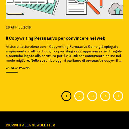
28 APRILE 2015
Il Copywriting Persuasivo per convincere nel web
Attirare l’attenzione con il Copywriting Persuasivo Come già spiegato
ampiamente in altri articoli, il copywriting raggruppa una serie di regole
e tecniche legate alla scrittura per il 2.0 utili per comunicare online nel
modo migliore. Nello specifico oggi vi parliamo di persuasive copywriting
o copywriting a risposta diretta, ovvero una tecnica di scrittura per il
VAI ALLA PAGINA
web […]
<
1
2
3
4
>
ISCRIVITI ALLA NEWSLETTER