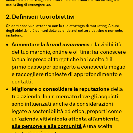
marketing di conseguenza.
2. Definisci i tuoi obiettivi
Chiediti cosa vuoi ottenere con la tua strategia di marketing. Alcuni
degli obiettivi più comuni delle aziende, nel settore del vino e non solo,
includono:
Aumentare la
brand awareness
e la visibilità
del tuo marchio, online e offline: far conoscere
la tua impresa al target che hai scelto è il
primo passo per spingerlo a conoscerti meglio
e raccogliere richieste di approfondimento e
contatti.
Migliorare o consolidare la reputazion
e della
tua azienda. In un mercato dove gli acquisti
sono influenzati anche da considerazioni
legate a sostenibilità ed etica, proporti come
un’
azienda vitivinicola attenta all’ambiente,
alle persone e alla comunità
è una scelta