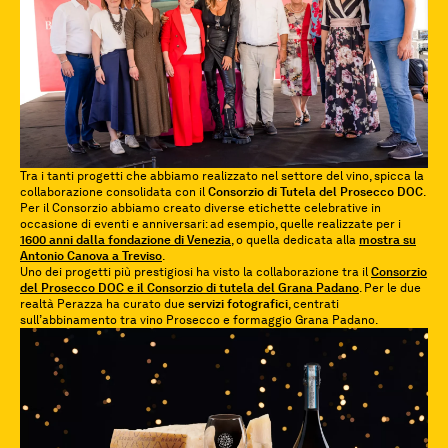
Tra i tanti progetti che abbiamo realizzato nel settore del vino, spicca la
collaborazione consolidata con il
Consorzio di Tutela del Prosecco DOC
.
Per il Consorzio abbiamo creato diverse etichette celebrative in
occasione di eventi e anniversari: ad esempio, quelle realizzate per i
1600 anni dalla fondazione di Venezia
, o quella dedicata alla
mostra su
Antonio Canova a Treviso
.
Uno dei progetti più prestigiosi ha visto la collaborazione tra il
Consorzio
del Prosecco DOC e il Consorzio di tutela del Grana Padano
. Per le due
realtà Perazza ha curato due
servizi fotografici
, centrati
sull’abbinamento tra vino Prosecco e formaggio Grana Padano.