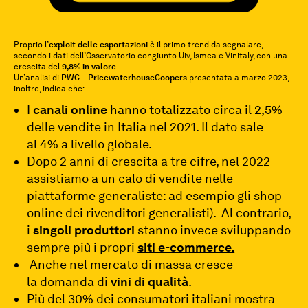
P
roprio l’
exploit delle esportazioni
è il primo trend da segnalare,
secondo i dati dell’Osservatorio congiunto Uiv, Ismea e Vinitaly, con una
crescita del
9,8% in valore
.
Un’analisi di
PWC – PricewaterhouseCoopers
presentata a marzo 2023,
inoltre, indica che:
I
canali
online
hanno totalizzato
circa
il
2,5%
delle vendite
in
Italia
nel
2021. Il dato sale
al
4%
a
livello
globale.
Dopo
2
anni
di
crescita
a
tre
cifre,
nel
2022
assistiamo
a
un
calo
di vendite nelle
piattaforme
generaliste: ad esempio gli shop
online
dei
rivenditori generalisti).
Al contrario,
i
singoli
produttori
stanno
invece
sviluppando
sempre
più
i
propri
siti e-commerce.
Anche nel mercato di massa cresce
la
domanda
di
vini
di
qualità
.
Più del 30% dei consumatori italiani mostra