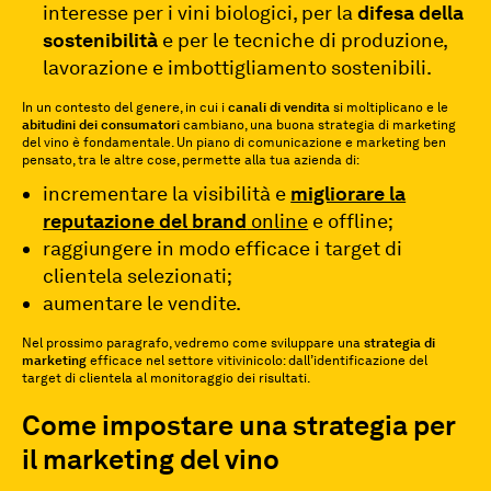
interesse per i vini biologici, per la
difesa della
sostenibilità
e per le tecniche di produzione,
lavorazione e imbottigliamento sostenibili.
In un contesto del genere, in cui i
canali di vendita
si moltiplicano e le
abitudini dei consumatori
cambiano, una buona strategia di marketing
del vino è fondamentale. Un piano di comunicazione e marketing ben
pensato, tra le altre cose, permette alla tua azienda di:
incrementare la visibilità e
migliorare la
reputazione del brand
online
e offline;
raggiungere in modo efficace i target di
clientela selezionati;
aumentare le vendite.
Nel prossimo paragrafo, vedremo come sviluppare una
strategia di
marketing
efficace nel settore vitivinicolo: dall’identificazione del
target di clientela al monitoraggio dei risultati.
Come impostare una strategia per
il marketing del vino