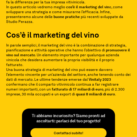
fa la differenza per la tua impresa vitivinicola.
In questo articolo vedremo meglio
cos’è il marketing del vin
o, come
sviluppare una strategia e come misurarne l’efficacia. Infine,
presenteremo alcune delle
buone pratiche
più recenti sviluppate da
Studio Perazza.
Cos’è il marketing del vino
In parole semplici, il marketing del vino è la combinazione di strategia,
pianificazione e attività operative che hanno l’obiettivo di
promuovere il
vino sul mercato
. Un elemento importante per qualunque azienda
vinicola che desidera aumentare la propria visibilità e il proprio
fatturato.
Una buona strategia di marketing del vino può essere davvero
l’elemento vincente per un’azienda del settore, anche tenendo conto dei
dati di mercato. Le ultime tendenze emerse dal
Vinitaly 2023
confermano che il comparto vitivinicolo continua a far registrare
numeri importanti, con un
fatturato di 17 miliardi di euro
, più di 2.300
imprese, 30 mila occupati e un export di
quasi 8 miliardi di euro
.
Ti abbiamo incuriosito? Siamo pronti ad
ascoltarti: parlaci del tuo progetto!
Contattaci subito!