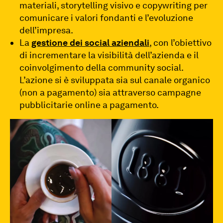
materiali, storytelling visivo e copywriting per
comunicare i valori fondanti e l’evoluzione
dell’impresa.
La
gestione dei social aziendali
, con l’obiettivo
di incrementare la visibilità dell’azienda e il
coinvolgimento della community social.
L’azione si è sviluppata sia sul canale organico
(non a pagamento) sia attraverso campagne
pubblicitarie online a pagamento.