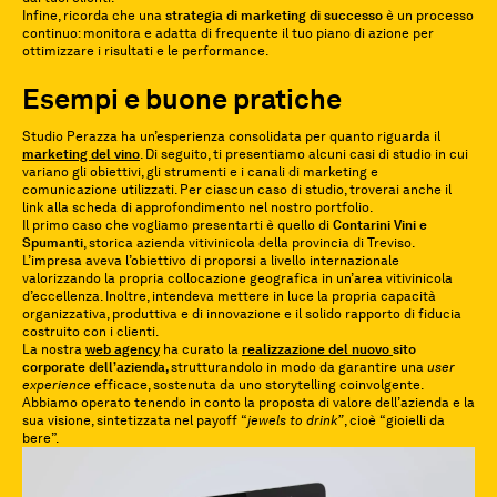
Infine, ricorda che una
strategia di marketing di successo
è un processo
continuo: monitora e adatta di frequente il tuo piano di azione per
ottimizzare i risultati e le performance.
Esempi e buone pratiche
Studio Perazza ha un’esperienza consolidata per quanto riguarda il
marketing del vino
. Di seguito, ti presentiamo alcuni casi di studio in cui
variano gli obiettivi, gli strumenti e i canali di marketing e
comunicazione utilizzati. Per ciascun caso di studio, troverai anche il
link alla scheda di approfondimento nel nostro portfolio.
Il primo caso che vogliamo presentarti è quello di
Contarini Vini e
Spumanti
, storica azienda vitivinicola della provincia di Treviso.
L’impresa aveva l’obiettivo di proporsi a livello internazionale
valorizzando la propria collocazione geografica in un’area vitivinicola
d’eccellenza. Inoltre, intendeva mettere in luce la propria capacità
organizzativa, produttiva e di innovazione e il solido rapporto di fiducia
costruito con i clienti.
La nostra
web agency
ha curato la
realizzazione del nuovo
sito
corporate dell’azienda,
strutturandolo in modo da garantire una
user
experience
efficace, sostenuta da uno storytelling coinvolgente.
Abbiamo operato tenendo in conto la proposta di valore dell’azienda e la
sua visione, sintetizzata nel payoff “
jewels to drink”
, cioè “gioielli da
bere”.