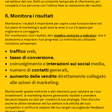
nel settore del vino. Datti un orizzonte temporale di riferimento, poi
completa il tuo percorso con l’ultima fase: la valutazione dei risultati.
6. Monitora i risultati
Monitorare i risultati è importante per capire cosa funziona bene nel
tuo piano di marketing e quali sono le aree in cui c’è spazio per
migliorare e correggere.
Per monitorare i tuoi risultati, devi
stabilire metriche e indicatori
che ti
aiuteranno a misurare i tuoi progressi. Le metriche più utilizzate
includono, ad esempio:
traffico
web,
tasso di conversione
,
coinvolgimento e
interazioni sui social
media,
numero di
contatti
generati,
aumento delle vendite
direttamente collegato
alle azioni di marketing.
Monitorando queste metriche e altri elementi, puoi valutare se i tuoi
investimenti di marketing stanno generando risultati e prendere
decisioni basate sui dati per rivedere la tua strategia.
Tieni d’occhio
anche le ultime tendenze nel tuo settore e le attività dei tuoi
competitor e verifica le reazioni del tuo target raccogliendo feedback
dai tuoi clienti.