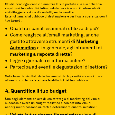
Studia bene ogni canale e analizza la sua portata e la sua efficacia
rispetto ai tuoi obiettivi. Infine, valuta per ciascuno il potenziale di
visibilità, generazione di contatti, lead e vendite.
Estendi l’analisi al pubblico di destinazione e verifica la coerenza con il
tuo target :
Quali tra i canali esaminati utilizza di più?
Come reagisce all’email marketing, anche
gestito attraverso strumenti di
Marketing
Automation
e, in generale, agli strumenti di
marketing a risposta diretta
?
Legge i giornali o si informa online?
Partecipa ad eventi e degustazioni di settore?
Sulla base dei risultati della tua analisi, dai la priorità ai canali che si
allineano con le preferenze e le abitudini del tuo pubblico.
4. Quantifica il tuo budget
Uno degli elementi chiave di una strategia di marketing del vino di
successo è avere un budget realistico e ben definito. Alcuni
accorgimenti possono aiutarti a determinare quanto investire :
Valuta le tue risorse finanziarie
: prima di