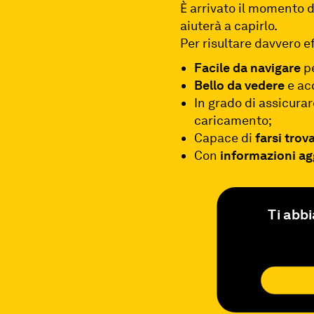
Ѐ arrivato il momento d
aiuterà a capirlo.
Per risultare davvero e
Facile da navigare
pe
Bello da vedere
e ac
In grado di assicura
caricamento;
Capace di
farsi trov
Con
informazioni ag
Ti abbi