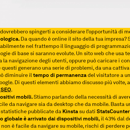
dovrebbero spingerti a considerare l’opportunità di me
ologica.
Da quando è online il sito della tua impresa? 
abilmente nel frattempo il linguaggio di programmazio
logie di base si saranno evolute. Un sito web che usa 
a la navigazione degli utenti, oppure può caricare i co
 questi generano una serie di problemi, da una cattiv
ò diminuire il
tempo di permanenza
del visitatore a u
oogle. Di questi elementi abbiamo discusso più volte, a
i SEO
.
ositivi mobili.
Stiamo parlando della necessità di ave
acile da navigare sia da desktop che da mobile. Basta u
 statistiche pubblicate da
Kinsta
su dati
StatsCounter
llo globale è arrivato dai dispositivi mobili,
il 43% dal d
to non è facile da navigare su mobile, rischi di perdere 