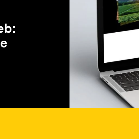
eb:
 e