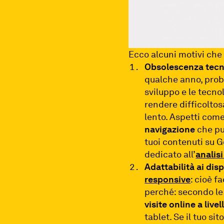
Ecco alcuni motivi che 
Obsolescenza tecn
qualche anno, prob
sviluppo e le tecno
rendere difficoltos
lento. Aspetti come
navigazione
che pu
tuoi contenuti su G
dedicato all’
analis
Adattabilità ai disp
responsive
: cioè f
perché: secondo le
visite online a live
tablet. Se il tuo si