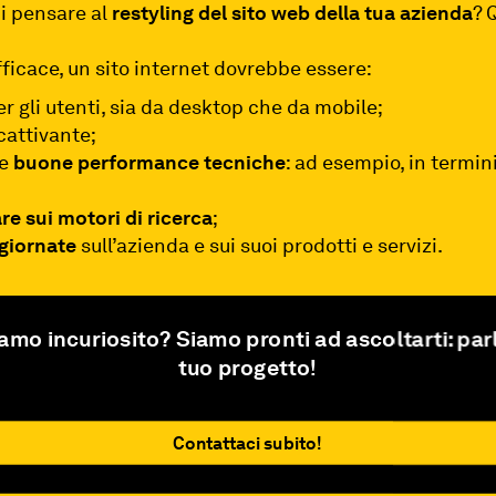
i pensare al
restyling del sito web della tua azienda
? 
fficace, un sito internet dovrebbe essere:
r gli utenti, sia da desktop che da mobile;
cattivante;
re
buone performance tecniche
: ad esempio, in termini
are sui motori di ricerca
;
giornate
sull’azienda e sui suoi prodotti e servizi.
amo incuriosito? Siamo pronti ad ascoltarti: par
tuo progetto!
Contattaci subito!