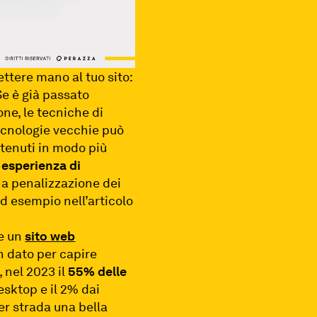
ttere mano al tuo sito:
Se è già passato
ne, le tecniche di
tecnologie vecchie può
ntenuti in modo più
a
esperienza di
na penalizzazione dei
d esempio nell’articolo
re un
sito web
n dato per capire
, nel 2023 il
55% delle
esktop e il 2% dai
per strada una bella