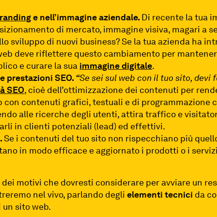
randing
e nell’immagine aziendale.
Di recente la tua 
osizionamento di mercato, immagine visiva, magari a s
lo sviluppo di nuovi business? Se la tua azienda ha in
to web deve riflettere questo cambiamento per manten
blico e curare la sua
immagine digitale
.
e prestazioni SEO.
“
Se sei sul web con il tuo sito, devi 
ità SEO
, cioè dell’ottimizzazione dei contenuti per render
b con contenuti grafici, testuali e di programmazione c
do alle ricerche degli utenti, attira traffico e visitator
li in clienti potenziali (lead) ed effettivi.
.
Se i contenuti del tuo sito non rispecchiano più quell
no in modo efficace e aggiornato i prodotti o i servizi 
 dei motivi che dovresti considerare per avviare un rest
reremo nel vivo, parlando degli
elementi tecnici
da co
i un sito web.